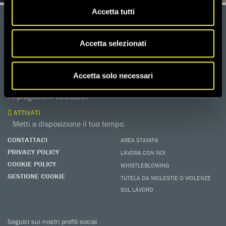
Accetta tutti
DONA
Aiutaci con una donazione, ora.
Accetta selezionati
FIRMA
Difendi i diritti umani, in prima persona.
Accetta solo necessari
EDUCARE AI DIRITTI UMANI
I programmi educativi.
ATTIVATI
Metti a disposizione il tuo tempo.
CONTATTACI
AREA STAMPA
PRIVACY POLICY
LAVORA CON NOI
COOKIE POLICY
WHISTLEBLOWING
GESTIONE COOKIE
TUTELA DA MOLESTIE O VIOLENZE
SUL LAVORO
Seguici sui nostri profili social