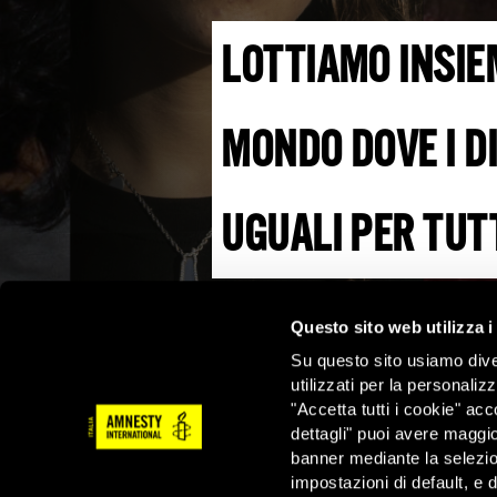
LOTTIAMO INSIEM
MONDO DOVE I DI
UGUALI PER TUTT
Grazie a te possiamo camb
Questo sito web utilizza i
Su questo sito usiamo divers
utilizzati per la personaliz
DONA
"Accetta tutti i cookie" acc
dettagli" puoi avere maggio
banner mediante la selezi
impostazioni di default, e 