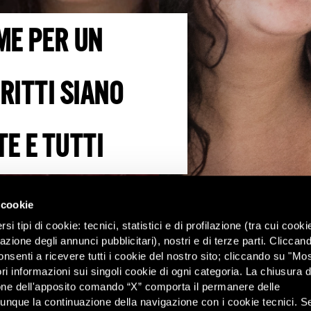
E PER UN 
RITTI SIANO 
E E TUTTI
iare il mondo
 cookie
i tipi di cookie: tecnici, statistici e di profilazione (tra cui cooki
zazione degli annunci pubblicitari), nostri e di terze parti. Cliccan
onsenti a ricevere tutti i cookie del nostro sito; cliccando su "Mo
ri informazioni sui singoli cookie di ogni categoria. La chiusura d
one dell'apposito comando “X” comporta il permanere delle
dunque la continuazione della navigazione con i cookie tecnici. S