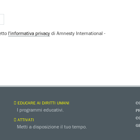
etto
l'informativa privacy
di Amnesty International -
EDUCARE AI DIRITTI UMANI
C
I programmi educativi.
P
C
ATTIVATI
G
Metti a disposizione il tuo tempo.