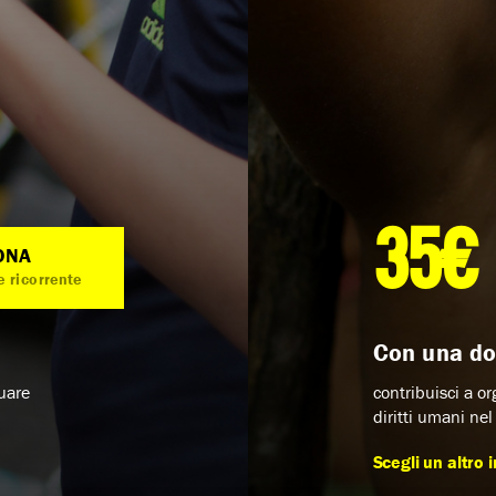
35€
ONA
 ricorrente
Con una do
duare
contribuisci a o
diritti umani ne
Scegli un altro