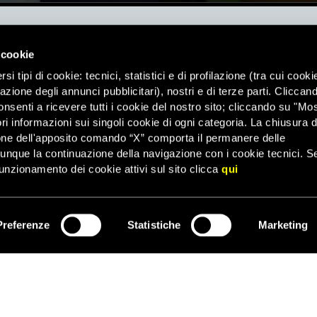
Amnesty Internationa
 cookie
diritti umani, in tutto il
Leggi la nostra privacy policy
i tipi di cookie: tecnici, statistici e di profilazione (tra cui cooki
o chi ne è vittima. Vogliamo
Agevolazioni fiscali
.
zazione degli annunci pubblicitari), nostri e di terze parti. Cliccan
Amnesty International Sezione I
onsenti a ricevere tutti i cookie del nostro sito; cliccando su "Mo
RUNTS con determinazione n.
ri informazioni sui singoli cookie di ogni categoria. La chiusura d
Tel. 064490210 - Email. inf
one dell'apposito comando “X” comporta il permanere delle
dunque la continuazione della navigazione con i cookie tecnici. S
unzionamento dei cookie attivi sul sito clicca
qui
Preferenze
Statistiche
Marketing
EDUCARE AI DIRITTI UMANI
C
I programmi educativi.
P
C
ATTIVATI
G
Metti a disposizione il tuo tempo.