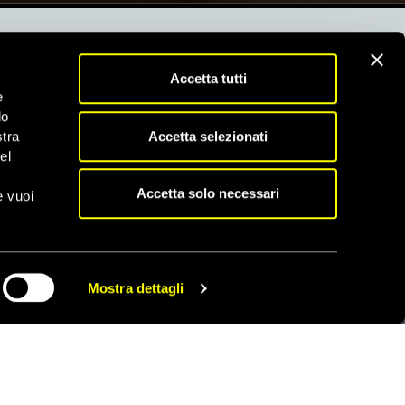
l Sezione Italiana ODV
Accetta tutti
e
do
taliana, Organizzazione di Volontariato iscritta al
Accetta selezionati
stra
 G02926 del 3/3/2023
el
oamnesty@amnesty.it
Accetta solo necessari
e vuoi
Mostra dettagli
ONTATTACI
AREA STAMPA
RIVACY POLICY
LAVORA CON NOI
OOKIE POLICY
WHISTLEBLOWING
ESTIONE COOKIE
TUTELA DA MOLESTIE O
VIOLENZE SUL LAVORO