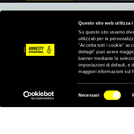
Perché è importante?
Questo sito web utilizza i
Siamo un movimento di persone comuni che difende i 
Su questo sito usiamo divers
pianeta. Lottiamo contro le ingiustizie e proteggiam
utilizzati per la personaliz
rendere il mondo un posto migliore, PER TUTTI.
"Accetta tutti i cookie" acc
dettagli" puoi avere maggio
banner mediante la selezi
impostazioni di default, e 
maggiori informazioni sul f
Selezione
Necessari
DONA
del
Aiutaci con una donazione, ora.
consenso
FIRMA
Difendi i diritti umani, in prima persona.