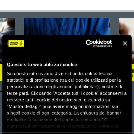
Questo sito web utilizza i cookie
Su questo sito usiamo diversi tipi di cookie: tecnici,
statistici e di profilazione (tra cui cookie utilizzati per la
personalizzazione degli annunci pubblicitari), nostri e di
terze parti. Cliccando "Accetta tutti i cookie" acconsenti a
ricevere tutti i cookie del nostro sito; cliccando su
Amnesty Kids - Scuola primaria e secondaria di primo grado
"Mostra dettagli" puoi avere maggiori informazioni sui
singoli cookie di ogni categoria. La chiusura del banner
Scopri di più
mediante la selezione dell'apposito comando “X”
comporta il permanere delle impostazioni di default, e
Amnesty Academy
dunque la continuazione della navigazione con i cookie