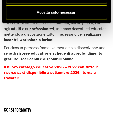
L’OFFERTA FORMATIVA COMPLETA
Noi crediamo che l’
educazione ai diritti umani
sia
Accetta solo necessari
importante
a tutte le età
. Ecco perché le nostre risorse
educative si indirizzano sia ai
bambini
, anche piccoli, che
agli
adulti
e ai
professionisti
, in primis docenti ed educatori,
mettendo a disposizione tutto il necessario per
realizzare
incontri, workshop e lezioni
.
Per ciascun percorso formativo mettiamo a disposizione una
serie di
risorse educative e schede di approfondimento
gratuite, scaricabili e disponibili online
.
Il nuovo catalogo educativo 2026 – 2027 con tutte le
risorse sarà disponibile a settembre 2026…torna a
trovarci!
CORSI FORMATIVI