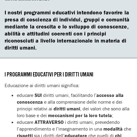
I nostri programmi educativi intendono favorire la
presa di coscienza di individui, gruppi e comunità
mediante la crescita e lo sviluppo di conoscenze,
abilità e attitudini coerenti con i principi
riconosciuti a livello internazionale in materia di
diritti umani.
I PROGRAMMI EDUCATIVI PER I DIRITTI UMANI
Educazione ai diritti umani significa:
educare
SUI
diritti umani, facilitando l’
accesso alla
conoscenza
e alla comprensione delle norme e dei
principi relativi ai
diritti umani
, dei valori che sono alla
loro base e dei
meccanismi per la loro tutela
;
educare
ATTRAVERSO
i diritti umani, prevedendo
l’apprendimento e l’insegnamento in una
modalità
che
rispetti
sia i diritti dell’
educatore
che quelli di
chi