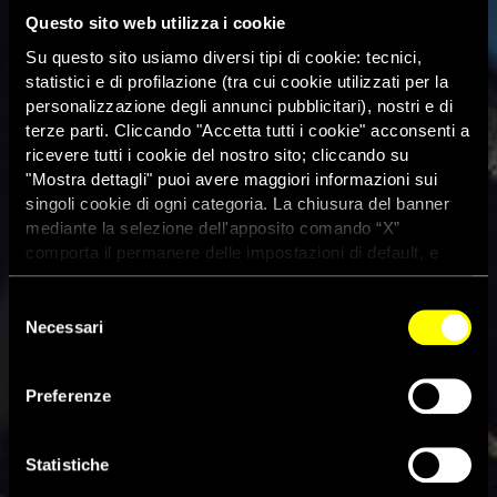
Questo sito web utilizza i cookie
Su questo sito usiamo diversi tipi di cookie: tecnici,
statistici e di profilazione (tra cui cookie utilizzati per la
personalizzazione degli annunci pubblicitari), nostri e di
terze parti. Cliccando "Accetta tutti i cookie" acconsenti a
ricevere tutti i cookie del nostro sito; cliccando su
"Mostra dettagli" puoi avere maggiori informazioni sui
singoli cookie di ogni categoria. La chiusura del banner
mediante la selezione dell'apposito comando “X”
comporta il permanere delle impostazioni di default, e
dunque la continuazione della navigazione con i cookie
tecnici. Se vuoi maggiori informazioni sul funzionamento
Selezione
dei cookie attivi sul sito clicca
qui
Necessari
del
consenso
Preferenze
Statistiche