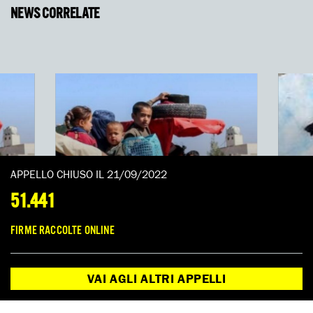
NEWS CORRELATE
APPELLO CHIUSO IL 21/09/2022
51.441
i
Afgha
FIRME RACCOLTE ONLINE
tti
dell’
Insieme per l’Afghanistan
Kabu
VAI AGLI ALTRI APPELLI
Tra il 15 e il 18 settembre, Amnesty
L’attac
o da
International Italia scenderà in piazza in
agosto,