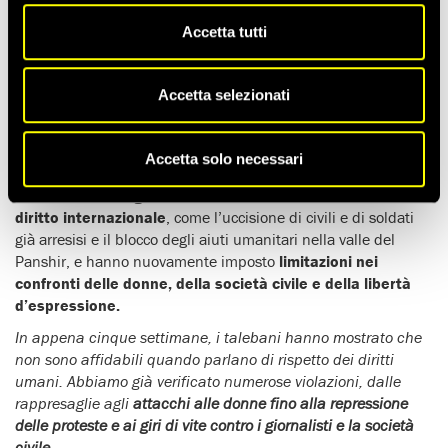
Il 15 agosto 2021, l’Afghanistan è entrato in una nuova fase
storica quando i talebani hanno conquistato la sua capitale
Accetta tutti
Kabul, hanno rovesciato il governo civile e hanno preso il
controllo del paese, 20 anni dopo esser stati estromessi dagli
Accetta selezionati
Stati Uniti e dai suoi alleati.
Al contrario delle loro affermazioni sul rispetto dei diritti
umani i talebani, come mostrato nel briefing
“La caduta
Accetta solo necessari
dell’Afghanistan nelle mani dei talebani”
,
hanno già
commesso un
lungo elenco di violazioni e di crimini di
diritto internazionale
, come l’uccisione di civili e di soldati
già arresisi e il blocco degli aiuti umanitari nella valle del
Panshir, e hanno nuovamente imposto
limitazioni nei
confronti delle donne, della società civile e della libertà
d’espressione.
In appena cinque settimane, i talebani hanno mostrato che
non sono affidabili quando parlano di rispetto dei diritti
umani. Abbiamo già verificato numerose violazioni, dalle
rappresaglie agli
attacchi alle donne fino alla repressione
delle proteste e ai giri di vite contro i giornalisti e la società
civile
.