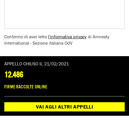
Confermo di aver letto
l'informativa privacy
di Amnesty
International - Sezione italiana OdV
APPELLO CHIUSO IL 21/02/2021
12.486
FIRME RACCOLTE ONLINE
LA STORIA
IL CASO
IL TESTO DELL'APPELLO
VAI AGLI ALTRI APPELLI