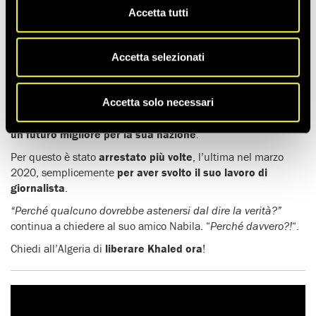
corrispondente da Algeri per l’emittente francese
TV5
Accetta tutti
Monde
e fondatore e direttore del portale
Casbah Tribune
, è
stato rilasciato nella serata del 19 febbraio. Le sue prime
Accetta selezionati
parole sono state: “Continuerò la mia battaglia per una
stampa libera e indipendente”.
Accetta solo necessari
Come molti giovani algerini,
Khaled Drareni vuole costruire
un futuro migliore per la sua nazione
.
Per questo è stato
arrestato più volte
, l’ultima nel marzo
2020, semplicemente
per aver svolto il suo lavoro di
giornalista
.
“Perché qualcuno dovrebbe astenersi dal dire la verità?”
continua a chiedere al suo amico Nabila. “
Perché davvero?!
“.
Chiedi all’Algeria di
liberare Khaled ora
!