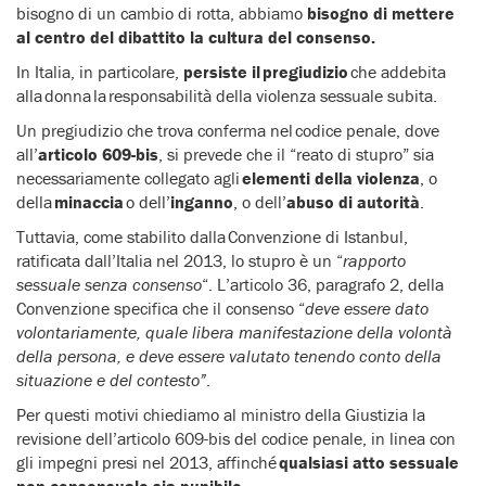
bisogno di un cambio di rotta, abbiamo
bisogno di mettere
al centro del dibattito la cultura del consenso.
In Italia, in particolare,
persiste il
pregiudizio
che addebita
alla
donna la responsabilità della violenza sessuale subita.
Un pregiudizio che trova conferma nel
codice penale
, dove
all’
articolo 609-bis
, si prevede che il “reato di stupro” sia
necessariamente collegato agli
elementi della violenza
, o
della
minaccia
o dell’
inganno
, o dell’
abuso di autorità
.
Tuttavia, come stabilito dalla
Convenzione di Istanbul
,
ratificata dall’Italia nel 2013, lo stupro è un “
rapporto
sessuale senza consenso
“. L’articolo 36, paragrafo 2, della
Convenzione specifica che il consenso “
deve essere dato
volontariamente, quale libera manifestazione della volontà
della persona, e deve essere valutato tenendo conto della
situazione e del contesto”
.
Per questi motivi chiediamo al ministro della Giustizia la
revisione dell’articolo 609-bis del codice penale, in linea con
gli impegni presi nel 2013, affinché
qualsiasi atto sessuale