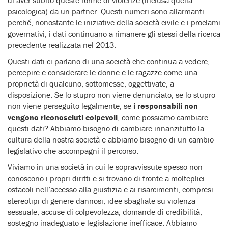
di aver subito queste forme di violenze (inclusa quella
psicologica) da un partner. Questi numeri sono allarmanti
perché, nonostante le iniziative della società civile e i proclami
governativi, i dati continuano a rimanere gli stessi della ricerca
precedente realizzata nel 2013.
Questi dati ci parlano di una società che continua a vedere,
percepire e considerare le donne e le ragazze come una
proprietà di qualcuno, sottomesse, oggettivate, a
disposizione. Se lo stupro non viene denunciato, se lo stupro
non viene perseguito legalmente, se
i responsabili non
vengono riconosciuti colpevoli
, come possiamo cambiare
questi dati? Abbiamo bisogno di cambiare innanzitutto la
cultura della nostra società e abbiamo bisogno di un cambio
legislativo che accompagni il percorso.
Viviamo in una società in cui le sopravvissute spesso non
conoscono i propri diritti e si trovano di fronte a molteplici
ostacoli nell’accesso alla giustizia e ai risarcimenti, compresi
stereotipi di genere dannosi, idee sbagliate su violenza
sessuale, accuse di colpevolezza, domande di credibilità,
sostegno inadeguato e legislazione inefficace. Abbiamo