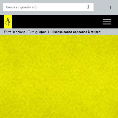
Entra in azione
»
Tutti gli appelli
»
Il sesso senza consenso è stupro!