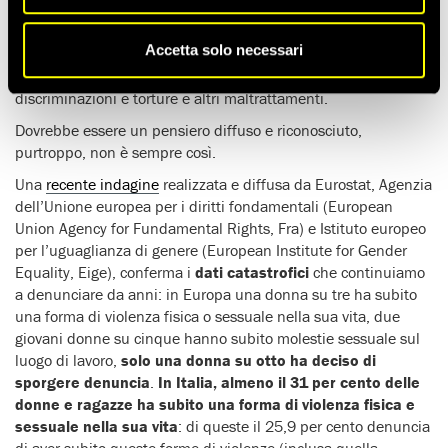
umani, come il diritto alla vita, alla salute fisica e mentale, alla
sicurezza personale, alla libertà, all’uguaglianza all’interno
Accetta solo necessari
della famiglia e davanti alla legge, indipendentemente
dall’identità di genere, nonché il diritto di essere liberi da
discriminazioni e torture e altri maltrattamenti.
Dovrebbe essere un pensiero diffuso e riconosciuto,
purtroppo, non è sempre così.
Una
recente indagine
realizzata e diffusa da Eurostat, Agenzia
dell’Unione europea per i diritti fondamentali (European
Union Agency for Fundamental Rights, Fra) e Istituto europeo
per l’uguaglianza di genere (European Institute for Gender
Equality, Eige), conferma i
dati catastrofici
che continuiamo
a denunciare da anni: in Europa una donna su tre ha subito
una forma di violenza fisica o sessuale nella sua vita, due
giovani donne su cinque hanno subito molestie sessuale sul
luogo di lavoro,
solo una donna su otto ha deciso di
sporgere denuncia
.
In Italia, almeno il 31 per cento delle
donne e ragazze ha subito una forma di violenza fisica e
sessuale nella sua vita
: di queste il 25,9 per cento denuncia