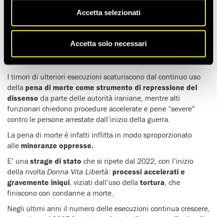
Almeno
7
6 manifestanti, dissidenti e altre persone
con
Accetta selezionati
legami reali o presunti con gruppi di opposizione vietati si
trovano attualmente (maggio 2026) nel braccio della morte e
rischiano l’esecuzione. Tra loro vi sono
41 persone
arrestate
Accetta solo necessari
in relazione alle
proteste di gennaio 2026
. Almeno cinque di
queste erano
minorenni
al momento del presunto reato.
I timori di ulteriori esecuzioni scaturiscono dal continuo uso
della
pena di morte come strumento di repressione del
dissenso
da parte delle autorità iraniane, mentre alti
funzionari chiedono procedure accelerate e pene “severe”
contro le persone arrestate dall’inizio della guerra.
La pena di morte è infatti inflitta in modo sproporzionato
alle
minoranze oppresse.
E’ una
strage di stato
che si ripete dal 2022, con l’inizio
della rivolta
Donna Vita Libertà
:
processi accelerati
e
gravemente iniqui
, viziati dall’uso della
tortura
, che
finiscono con condanne a morte.
Negli ultimi anni il numero delle esecuzioni continua crescere,