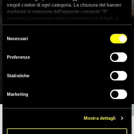
singoli cookie di ogni categoria. La chiusura del banner
mediante la selezione dell'apposito comando “X”
comporta il permanere delle impostazioni di default, e
dunque la continuazione della navigazione con i cookie
tecnici. Se vuoi maggiori informazioni sul funzionamento
Selezione
dei cookie attivi sul sito clicca
qui
Necessari
del
consenso
Preferenze
PROTEGGI LA LIBERTÀ DI ESPRESSIONE IN 
POLONIA
Statistiche
Schierati al fianco di queste donne coraggiose e chiedi giustizia per
Marketing
loro.
LA STORIA
IL PERCORSO GIUDIZIARIO
LIBERTÀ DI ESPRESSIONE 
Mostra dettagli
L’11 novembre 2017,
14 donne
sono state
aggredite
a