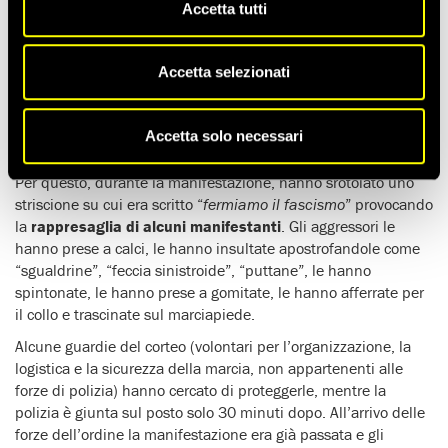
Varsavia
durante la
Marcia per il Giorno
Accetta tutti
dell’indipendenza
solo per aver espresso la loro opinione.
Le 14 donne volevano dimostrare la loro
contrarietà ai
Accetta selezionati
messaggi d’odio
dei manifestanti di estrema destra che si
erano radunati per inneggiare ad una “
Polonia bianca
” e ad
un’Europa che, come dicevano gli slogan, “
sarà bianca o
Accetta solo necessari
verrà abbandonata
“.
Per questo, durante la manifestazione, hanno srotolato uno
striscione su cui era scritto “
fermiamo il fascismo
” provocando
la
rappresaglia di alcuni manifestanti
. Gli aggressori le
hanno prese a calci, le hanno insultate apostrofandole come
“sgualdrine”, “feccia sinistroide”, “puttane”, le hanno
spintonate, le hanno prese a gomitate, le hanno afferrate per
il collo e trascinate sul marciapiede.
Alcune guardie del corteo (volontari per l’organizzazione, la
logistica e la sicurezza della marcia, non appartenenti alle
forze di polizia) hanno cercato di proteggerle, mentre la
polizia è giunta sul posto solo 30 minuti dopo. All’arrivo delle
forze dell’ordine la manifestazione era già passata e gli