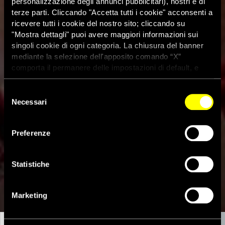
personalizzazione degli annunci pubblicitari), nostri e di
terze parti. Cliccando "Accetta tutti i cookie" acconsenti a
ricevere tutti i cookie del nostro sito; cliccando su
"Mostra dettagli" puoi avere maggiori informazioni sui
singoli cookie di ogni categoria. La chiusura del banner
mediante la selezione dell'apposito comando “X”
comporta il permanere delle impostazioni di default, e
dunque la continuazione della navigazione con i cookie
tecnici. Se vuoi maggiori informazioni sul funzionamento
Selezione
dei cookie attivi sul sito clicca
qui
Necessari
del
consenso
Preferenze
RUSSIA: ARTISTA RISCHIA FINO A 10 ANNI 
DI DETENZIONE PER AVER PROTESTATO 
Statistiche
CONTRO LA GUERRA
Marketing
LA STORIA
IL CASO
LA RESISTENZA FEMMINISTA
TESTO DE