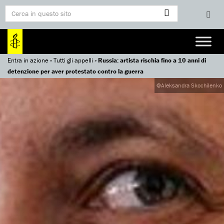
Entra in azione
»
Tutti gli appelli
»
Russia: artista rischia fino a 10 anni di
detenzione per aver protestato contro la guerra
@Aleksandra Skochilenko