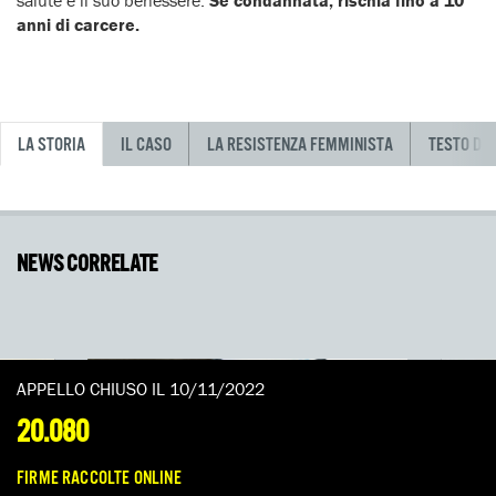
salute e il suo benessere.
Se condannata, rischia fino a 10
anni di carcere.
LA STORIA
IL CASO
LA RESISTENZA FEMMINISTA
TESTO DE
NEWS CORRELATE
APPELLO CHIUSO IL 10/11/2022
20.080
FIRME RACCOLTE ONLINE