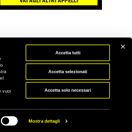
VAI AGLI ALTRI APPELLI
Accetta tutti
e
do
Accetta selezionati
stra
el
Accetta solo necessari
e vuoi
Mostra dettagli