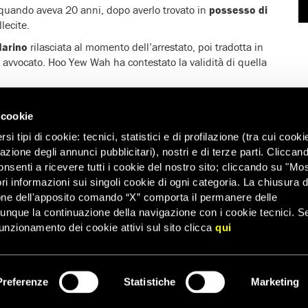
 quando aveva 20 anni, dopo averlo trovato in
possesso di
llecite.
darino
rilasciata al momento dell’arrestato, poi tradotta in
n avvocato. Hoo Yew Wah ha contestato la validità di quella
rno dopo il suo arresto
, durante la detenzione presso la
a
rotto un dito
e lo ha
minacciato
di picchiare la sua
 cookie
tione.
i tipi di cookie: tecnici, statistici e di profilazione (tra cui cooki
colose
del 1952, sezione 39(B) e contrariamente al principio
zazione degli annunci pubblicitari), nostri e di terze parti. Cliccan
rovati in possesso di almeno 50 grammi di metanfetamine
onsenti a ricevere tutti i cookie del nostro sito; cliccando su "Mo
a.
ri informazioni sui singoli cookie di ogni categoria. La chiusura d
one dell'apposito comando “X” comporta il permanere delle
pena di morte con mandato obbligatorio il 12 maggio 2011,
dunque la continuazione della navigazione con i cookie tecnici. S
appello e alla Corte federale, sono state respinte.
unzionamento dei cookie attivi sul sito clicca
qui
 come l’imposizione della pena capitale per reati
degli standard internazionali.
Preferenze
Statistiche
Marketing