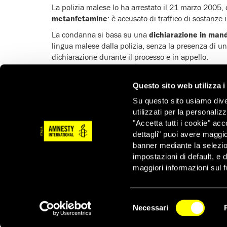
La polizia malese lo ha arrestato il 21 marzo 2005,
metanfetamine
: è accusato di traffico di sostanze i
La condanna si basa su una
dichiarazione in man
lingua malese dalla polizia, senza la presenza di u
dichiarazione durante il processo e in appello.
Il cittadino malese ha anche denunciato che
il gio
sede del distretto di polizia di Johor, la polizia gli h
Questo sito web utilizza i
fidanzata per fargli firmare la dichiarazione in ques
Su questo sito usiamo divers
In base alla
Legge sulle sostanze stupefacenti peri
utilizzati per la personaliz
di presunzione di innocenza, coloro che vengono t
"Accetta tutti i cookie" acc
sono automaticamente sospettati di traffico di drog
dettagli" puoi avere maggio
banner mediante la selezi
Hoo Yew Wah è stato processato e condannato alla 
impostazioni di default, e 
ed entrambe le sue richieste d’appello, alla Corte d’
maggiori informazioni sul f
La pena di morte con mandato obbligatorio, così
connessi alla droga, rappresenta una violazione 
Selezione
Necessari
del
consenso