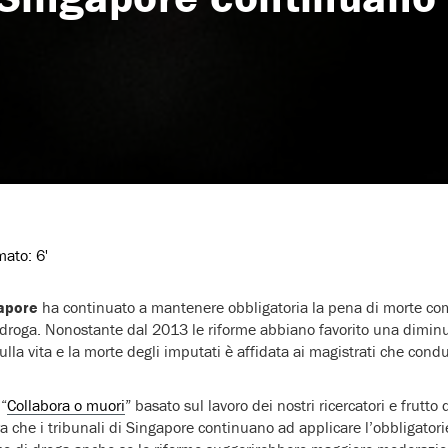
imato:
6'
apore
ha continuato a mantenere obbligatoria la pena di morte co
di droga. Nonostante dal 2013 le riforme abbiano favorito una dimi
ulla vita e la morte degli imputati è affidata ai magistrati che cond
 “
Collabora o muori
” basato sul lavoro dei nostri ricercatori e frutto
tra che i tribunali di Singapore continuano ad applicare l’obbligator