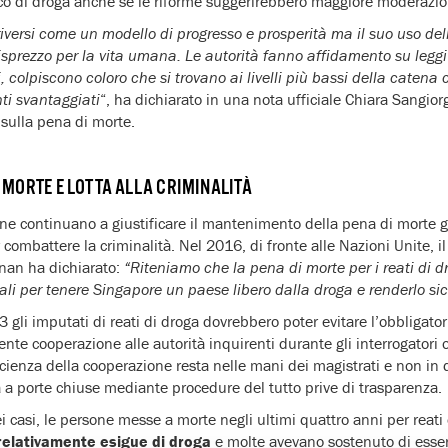
fico di droga anche se le riforme suggerirebbero maggiore moderazio
versi come un modello di progresso e prosperità ma il suo uso del
sprezzo per la vita umana. Le autorità fanno affidamento su leggi 
, colpiscono coloro che si trovano ai livelli più bassi della catena
ti svantaggiati
“, ha dichiarato in una nota ufficiale Chiara Sangior
sulla pena di morte.
 MORTE E LOTTA ALLA CRIMINALITÀ
ane continuano a giustificare il mantenimento della pena di morte 
combattere la criminalità. Nel 2016, di fronte alle Nazioni Unite, il 
hnan ha dichiarato:
“Riteniamo che la pena di morte per i reati di d
li per tenere Singapore un paese libero dalla droga e renderlo sic
3 gli imputati di reati di droga dovrebbero poter evitare l’obbligato
nte cooperazione alle autorità inquirenti durante gli interrogatori o
icienza della cooperazione resta nelle mani dei magistrati e non in q
a a porte chiuse mediante procedure del tutto prive di trasparenza.
 casi, le persone messe a morte negli ultimi quattro anni per reati 
relativamente esigue di droga
e molte avevano sostenuto di esser