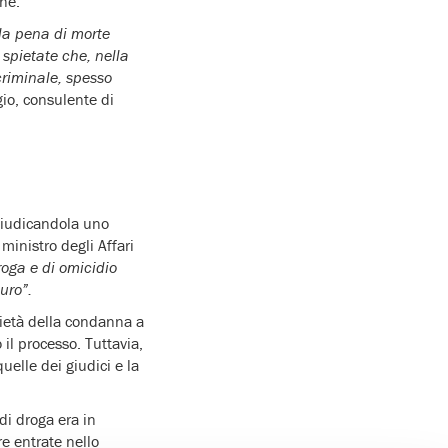
ne.
la pena di morte
spietate che, nella
 criminale, spesso
gio, consulente di
giudicandola uno
ministro degli Affari
roga e di omicidio
uro”.
rietà della condanna a
 il processo. Tuttavia,
uelle dei giudici e la
di droga era in
e entrate nello