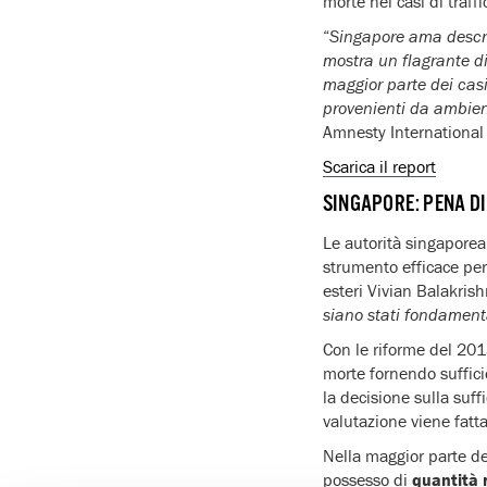
morte nei casi di traf
“
Singapore ama descri
mostra un flagrante di
maggior parte dei casi
provenienti da ambien
Amnesty International 
Scarica il report
SINGAPORE: PENA DI
Le autorità singapore
strumento efficace per 
esteri Vivian Balakris
siano stati fondamenta
Con le riforme del 201
morte fornendo sufficie
la decisione sulla suff
valutazione viene fatt
Nella maggior parte dei
possesso di
quantità 