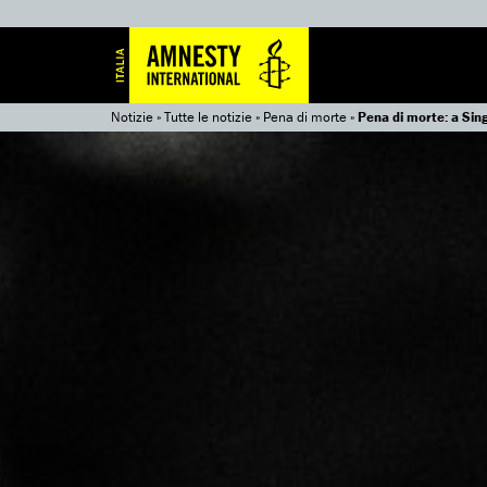
Notizie
»
Tutte le notizie
»
Pena di morte
»
Pena di morte: a Sin