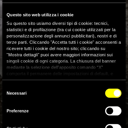
Questo sito web utilizza i cookie
Su questo sito usiamo diversi tipi di cookie: tecnici,
statistici e di profilazione (tra cui cookie utilizzati per la
personalizzazione degli annunci pubblicitari), nostri e di
terze parti. Cliccando "Accetta tutti i cookie" acconsenti a
ricevere tutti i cookie del nostro sito; cliccando su
"Mostra dettagli" puoi avere maggiori informazioni sui
singoli cookie di ogni categoria. La chiusura del banner
mediante la selezione dell'apposito comando “X”
comporta il permanere delle impostazioni di default, e
dunque la continuazione della navigazione con i cookie
tecnici. Se vuoi maggiori informazioni sul funzionamento
Selezione
dei cookie attivi sul sito clicca
qui
Necessari
del
consenso
Preferenze
GRECIA: È URGENTE PROTEGGERE I 