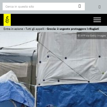
Entra in azione
»
Tutti gli appelli
»
Grecia: è urgente proteggere i rifugiati
© AFP via Getty Images