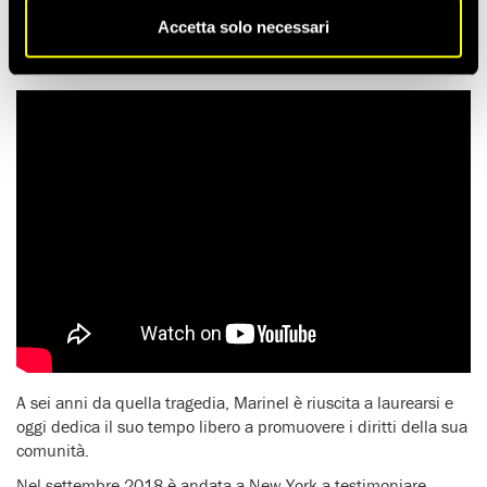
vissuto totalmente
distrutta
, ha compreso che doveva trovare
Accetta solo necessari
un modo per difendere sé stessa e la sua comunità dai
disastrosi effetti del cambiamento climatico.
A sei anni da quella tragedia, Marinel è riuscita a laurearsi e
oggi dedica il suo tempo libero a promuovere i diritti della sua
comunità.
Nel settembre 2018 è andata a New York a testimoniare