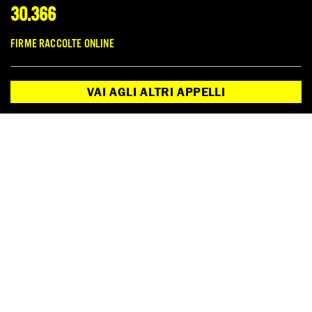
per il clima e i diritti umani al centro dei
30.366
loro programmi per la ripresa dalla
pandemia
FIRME RACCOLTE ONLINE
Guarda tutte
VAI AGLI ALTRI APPELLI
PROSSIMO APPELLO:
NASU
FIRMA ORA
Appello chiuso
DIFENDI LOUJAIN
FIRMA ORA
Loujain al-Hathloul è famosa per la campagna per il diritto
delle donne alla guida in Arabia Saudita.