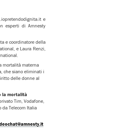
iopretendodignita.it e
on esperti di Amnesty
ta e coordinatore della
tional, e Laura Renzi,
rnational.
a mortalità materna
, che siano eliminati i
iritto delle donne al
 la mortalità
privato Tim, Vodafone,
 da Telecom Italia
ideochat@amnesty.it