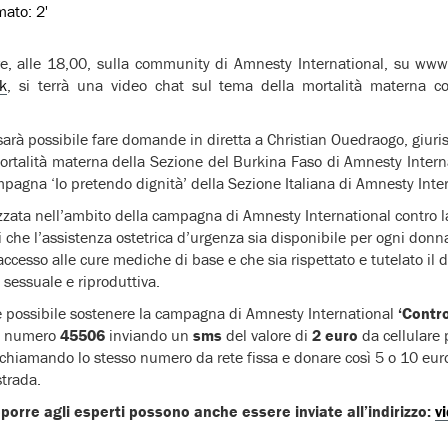
imato:
2'
, alle 18,00, sulla community di Amnesty International, su www.
k
, si terrà una video chat sul tema della mortalità materna c
sarà possibile fare domande in diretta a Christian Ouedraogo, giuris
rtalità materna della Sezione del Burkina Faso di Amnesty Interna
mpagna ‘Io pretendo dignità’ della Sezione Italiana di Amnesty Inte
zzata nell’ambito della campagna di Amnesty International contro l
 che l’assistenza ostetrica d’urgenza sia disponibile per ogni donna
accesso alle cure mediche di base e che sia rispettato e tutelato il d
a sessuale e riproduttiva.
è possibile sostenere la campagna di Amnesty International
‘Contro
l numero
45506
inviando un
sms
del valore di
2 euro
da cellulare 
chiamando lo stesso numero da rete fissa e donare così 5 o 10 euro
trada.
orre agli esperti possono anche essere inviate all’indirizzo:
v