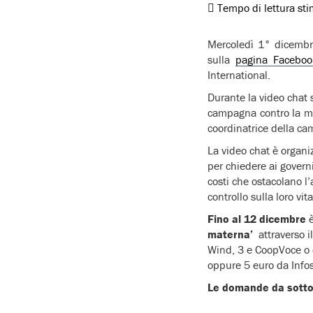
Tempo di lettura st
Mercoledì 1° dicembre
sulla
pagina Faceboo
International.
Durante la video chat 
campagna contro la mo
coordinatrice della ca
La video chat è organi
per chiedere ai governi
costi che ostacolano l’
controllo sulla loro vit
Fino al 12 dicembre
materna’
attraverso i
Wind, 3 e CoopVoce o 
oppure 5 euro da Infos
Le domande da sottop