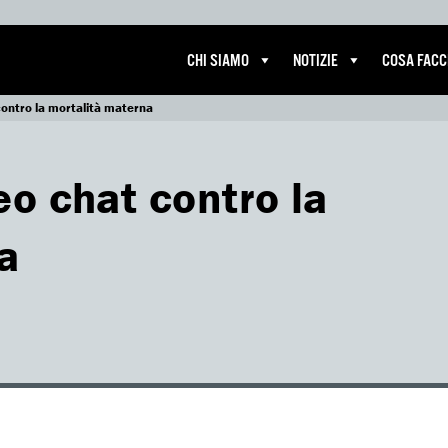
CHI SIAMO
NOTIZIE
COSA FAC
contro la mortalità materna
eo chat contro la
a