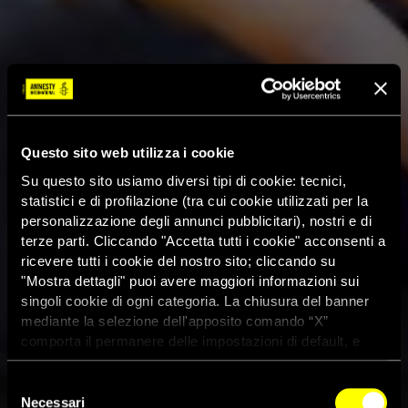
Questo sito web utilizza i cookie
Su questo sito usiamo diversi tipi di cookie: tecnici,
statistici e di profilazione (tra cui cookie utilizzati per la
personalizzazione degli annunci pubblicitari), nostri e di
terze parti. Cliccando "Accetta tutti i cookie" acconsenti a
ricevere tutti i cookie del nostro sito; cliccando su
"Mostra dettagli" puoi avere maggiori informazioni sui
singoli cookie di ogni categoria. La chiusura del banner
mediante la selezione dell'apposito comando “X”
comporta il permanere delle impostazioni di default, e
dunque la continuazione della navigazione con i cookie
tecnici. Se vuoi maggiori informazioni sul funzionamento
Selezione
dei cookie attivi sul sito clicca
qui
Necessari
del