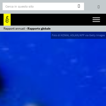
Rapporti annuali
»
Rapporto globale
Foto di KEMAL ASLAN/AFP via Getty Images