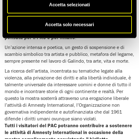
con una
grande mostra personale e una nuova
Accetta selezionati
performance di Regina José Galindo
, Leone d’Oro alla
51esima Biennale di Venezia come migliore giovane artista. In
occasione dell’opening, il
24 marzo, l’artista guatemalteca
Accetta solo necessari
realizzerà Exalatión (Estoy viva), una performance inedita
pensata per il PAC e per Milano
.
Un’azione intensa e poetica, un gesto di sospensione e di
scambio simbolico tra artista e pubblico, metafora del legame,
sempre presente nel lavoro di Galindo, tra arte, vita e morte.
La ricerca dell’artista, incentrata su tematiche legate alla
violenza, alla privazione dei diritti e alla libertà individuale, è
talmente universale da interessare uomini e donne di tutto il
mondo e incontrare storie di ogni continente e realtà. Per
questo la mostra sosterrà attraverso una erogazione liberale
l’attività di Amnesty International, l’Organizzazione non
governativa indipendente e autofinanziata che dal 1961
difende i diritti umani ovunque siano violati.
Tutti i visitatori del PAC potranno contribuire a sostenere
le attività di Amnesty International in occasione della