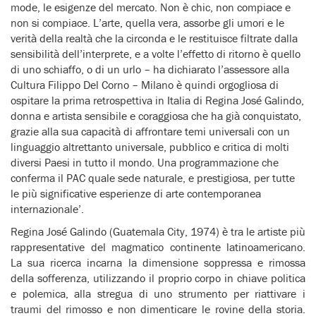
mode, le esigenze del mercato. Non è chic, non compiace e
non si compiace. L’arte, quella vera, assorbe gli umori e le
verità della realtà che la circonda e le restituisce filtrate dalla
sensibilità dell’interprete, e a volte l’effetto di ritorno è quello
di uno schiaffo, o di un urlo – ha dichiarato l’assessore alla
Cultura Filippo Del Corno – Milano è quindi orgogliosa di
ospitare la prima retrospettiva in Italia di Regina José Galindo,
donna e artista sensibile e coraggiosa che ha già conquistato,
grazie alla sua capacità di affrontare temi universali con un
linguaggio altrettanto universale, pubblico e critica di molti
diversi Paesi in tutto il mondo. Una programmazione che
conferma il PAC quale sede naturale, e prestigiosa, per tutte
le più significative esperienze di arte contemporanea
internazionale’.
Regina José Galindo (Guatemala City, 1974) è tra le artiste più
rappresentative del magmatico continente latinoamericano.
La sua ricerca incarna la dimensione soppressa e rimossa
della sofferenza, utilizzando il proprio corpo in chiave politica
e polemica, alla stregua di uno strumento per riattivare i
traumi del rimosso e non dimenticare le rovine della storia.