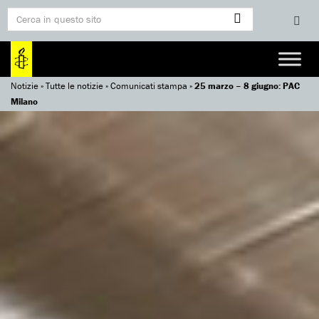
Notizie
»
Tutte le notizie
»
Comunicati stampa
»
25 marzo – 8 giugno: PAC
Milano