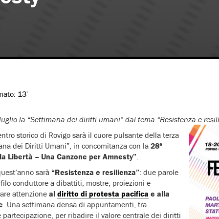
imato:
13'
luglio la “Settimana dei diritti umani” dal tema “Resistenza e resi
centro storico di Rovigo sarà il cuore pulsante della terza
ana dei Diritti Umani”, in concomitanza con la
28ª
r la Libertà – Una Canzone per Amnesty”
.
 quest’anno sarà
“Resistenza e resilienza”
: due parole
ilo conduttore a dibattiti, mostre, proiezioni e
olare attenzione
al
diritto di protesta pacifica
e alla
e
. Una settimana densa di appuntamenti, tra
 e partecipazione, per ribadire il valore centrale dei diritti