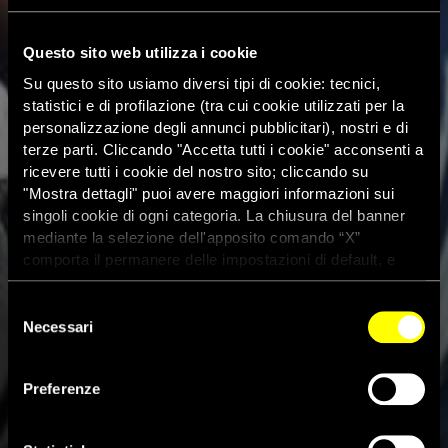
Questo sito web utilizza i cookie
Su questo sito usiamo diversi tipi di cookie: tecnici,
statistici e di profilazione (tra cui cookie utilizzati per la
personalizzazione degli annunci pubblicitari), nostri e di
terze parti. Cliccando "Accetta tutti i cookie" acconsenti a
ricevere tutti i cookie del nostro sito; cliccando su
"Mostra dettagli" puoi avere maggiori informazioni sui
singoli cookie di ogni categoria. La chiusura del banner
mediante la selezione dell'apposito comando “X”
comporta il permanere delle impostazioni di default, e
dunque la continuazione della navigazione con i cookie
tecnici. Se vuoi maggiori informazioni sul funzionamento
Selezione
dei cookie attivi sul sito clicca
qui
Necessari
del
consenso
Preferenze
Afghanistan, 15 giornalisti