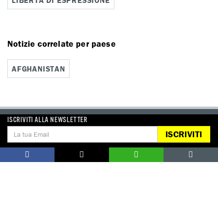
Notizie correlate per paese
AFGHANISTAN
ISCRIVITI ALLA NEWSLETTER
ISCRIVITI
DONA
Aiutaci con una donazione, ora.
FIRMA
Difendi i diritti umani, in prima persona.
EDUCARE AI DIRITTI UMANI
I programmi educativi.
ATTIVATI