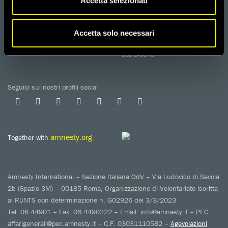
Accetta selezionati
CONTATTACI
AREA STAMPA
PRIVACY POLICY
LAVORA CON NOI
COOKIE POLICY
WHISTLEBLOWING
Accetta solo necessari
GESTIONE COOKIE
TUTELA DA MOLESTIE O VIOLENZE
SUL LAVORO
Seguici sui nostri profili social
amnesty.org
Together with
Amnesty International – Sezione Italiana OdV – Via Ludovico di Savoia
2b (Spazio 3M) – 00185 Roma, Organizzazione di Volontariato iscritta
al RUNTS con determinazione n. G02926 del 3/3/2023
Tel: 06 44901 – Fax: 06 4490222 – Email: info@amnesty.it – PEC:
affarigenerali@pec.amnesty.it – C.F. 03031110582 –
Agevolazioni