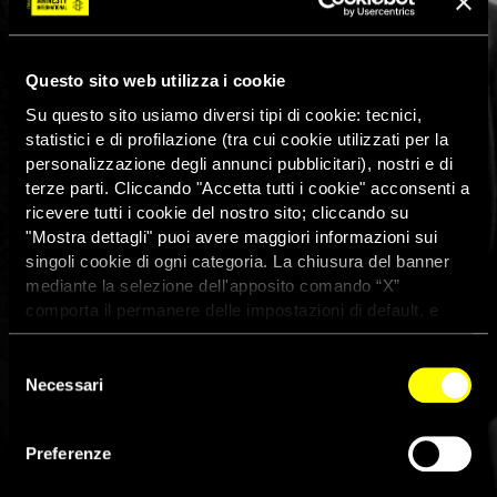
Questo sito web utilizza i cookie
Su questo sito usiamo diversi tipi di cookie: tecnici,
statistici e di profilazione (tra cui cookie utilizzati per la
personalizzazione degli annunci pubblicitari), nostri e di
terze parti. Cliccando "Accetta tutti i cookie" acconsenti a
ricevere tutti i cookie del nostro sito; cliccando su
"Mostra dettagli" puoi avere maggiori informazioni sui
singoli cookie di ogni categoria. La chiusura del banner
mediante la selezione dell'apposito comando “X”
comporta il permanere delle impostazioni di default, e
dunque la continuazione della navigazione con i cookie
tecnici. Se vuoi maggiori informazioni sul funzionamento
Selezione
dei cookie attivi sul sito clicca
qui
Necessari
del
consenso
Preferenze
Amnesty International Italia al