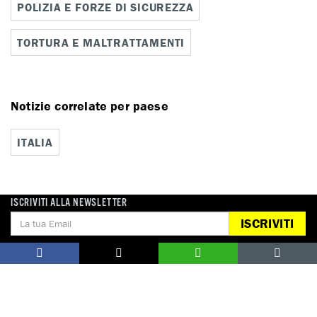
POLIZIA E FORZE DI SICUREZZA
TORTURA E MALTRATTAMENTI
Notizie correlate per paese
ITALIA
ISCRIVITI ALLA NEWSLETTER
ISCRIVITI
DONA
Aiutaci con una donazione, ora.
FIRMA
Difendi i diritti umani, in prima persona.
EDUCARE AI DIRITTI UMANI