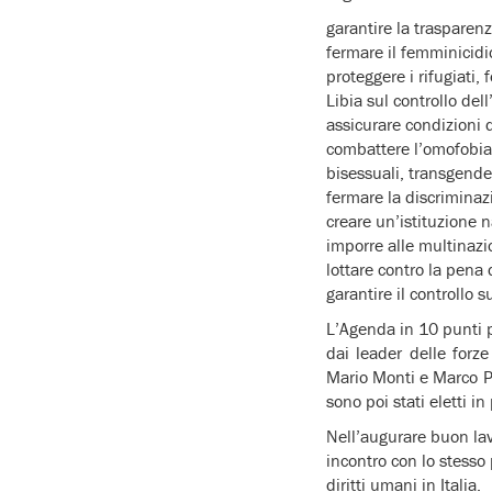
garantire la trasparenza
fermare il femminicidi
proteggere i rifugiati,
Libia sul controllo de
assicurare condizioni d
combattere l’omofobia e
bisessuali, transgende
fermare la discriminaz
creare un’istituzione 
imporre alle multinazion
lottare contro la pena 
garantire il controllo 
L’Agenda in 10 punti pe
dai leader delle forze
Mario Monti e Marco Pan
sono poi stati eletti i
Nell’augurare buon lav
incontro con lo stesso
diritti umani in Italia.