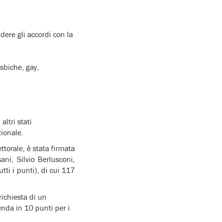
dere gli accordi con la
esbiche, gay,
ltri stati
zionale.
ttorale, è stata firmata
ani, Silvio Berlusconi,
tti i punti), di cui 117
richiesta di un
enda in 10 punti per i