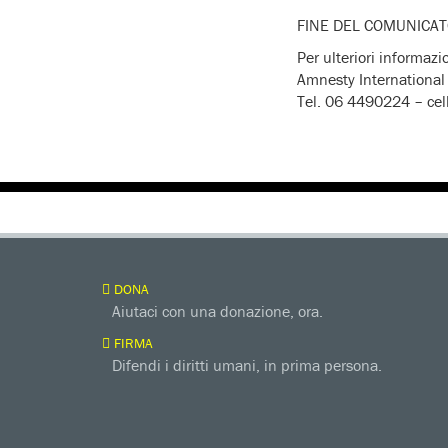
FINE DEL C
Per ulteriori informazi
Amnesty International 
Tel. 06 4490224 – ce
DONA
Aiutaci con una donazione, ora.
FIRMA
Difendi i diritti umani, in prima persona.