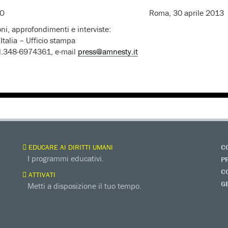
OMUNICATO Roma, 30 aprile 2013
oni, approfondimenti e interviste:
Italia – Ufficio stampa
ll.348-6974361, e-mail
press@amnesty.it
EDUCARE AI DIRITTI UMANI
C
I programmi educativi.
P
C
ATTIVATI
G
Metti a disposizione il tuo tempo.