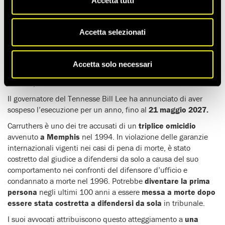
tentativo
di
esecuzione
mediante
iniezione letale
.
Accetta tutti
L’esecuzione è stata sospesa dopo oltre un’ora poiché il
personale incaricato non è riuscito a individuare una vena
Accetta selezionati
idonea per la somministrazione. Successivamente, Carruthers,
profondamente provato sul piano fisico e psicologico, è stato
ricondotto nella sua cella, dove il Dipartimento di correzione
Accetta solo necessari
del Tennessee (Tdoc) gli ha semplicemente somministrato
dell’ibuprofene.
Il governatore del Tennesse Bill Lee ha annunciato di aver
sospeso l’esecuzione per un anno, fino al
21 maggio 2027.
Carruthers è uno dei tre accusati di un
triplice omicidio
avvenuto
a Memphis
nel 1994. In violazione delle garanzie
internazionali vigenti nei casi di pena di morte, è stato
costretto dal giudice a difendersi da solo a causa del suo
comportamento nei confronti del difensore d’ufficio e
condannato a morte nel 1996. Potrebbe
diventare la prima
persona
negli ultimi 100 anni a essere
messa a morte dopo
essere stata costretta a difendersi da sola
in tribunale.
I suoi avvocati attribuiscono questo atteggiamento a
una