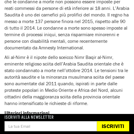
che le condanne a morte non possono essere imposte per
reati commessi da persone di età inferiore ai 18 anni. L’Arabia
Saudita è uno dei carnefici più prolifici del mondo. Il regno ha
messo a morte 137 persone finora nel 2015, rispetto alle 90
di tutto il 2014. Le condanne a morte sono spesso imposte al
termine di processi iniqui, senza risparmiare minorenni e
persone con disabilità mentali, come recentemente
documentato da Amnesty International.
Ali al-Nimr è il nipote dello sceicco Nimr Baqir al-Nimr,
eminente religioso sciita dell’Arabia Saudita orientale che è
stato condannato a morte nell’ottobre 2014. Le tensioni tra le
autorità saudite e la minoranza musulmana sciita del paese
sono aumentate dal 2011 quando, ispirati in parte dalle
proteste popolari in Medio Oriente e Africa del Nord, alcuni
cittadini della maggioranza sciita della provincia orientale
hanno intensificato le richieste di riforme.
Ulteriori informazioni
ISCRIVITI ALLA NEWSLETTER
Dal 2012, le autorità saudite hanno preso di mira difensori
ISCRIVITI
dei diritti umani e dissidenti nella totale impunità, utilizzando