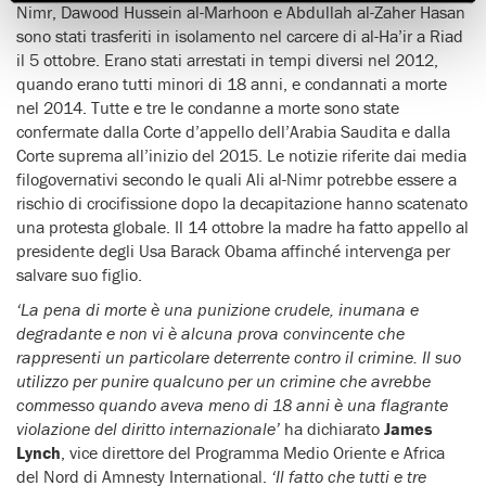
Nimr, Dawood Hussein al-Marhoon e Abdullah al-Zaher Hasan
sono stati trasferiti in isolamento nel carcere di al-Ha’ir a Riad
il 5 ottobre. Erano stati arrestati in tempi diversi nel 2012,
quando erano tutti minori di 18 anni, e condannati a morte
nel 2014. Tutte e tre le condanne a morte sono state
confermate dalla Corte d’appello dell’Arabia Saudita e dalla
Corte suprema all’inizio del 2015. Le notizie riferite dai media
filogovernativi secondo le quali Ali al-Nimr potrebbe essere a
rischio di crocifissione dopo la decapitazione hanno scatenato
una protesta globale. Il 14 ottobre la madre ha fatto appello al
presidente degli Usa Barack Obama affinché intervenga per
salvare suo figlio.
‘La pena di morte è una punizione crudele, inumana e
degradante e non vi è alcuna prova convincente che
rappresenti un particolare deterrente contro il crimine. Il suo
utilizzo per punire qualcuno per un crimine che avrebbe
commesso quando aveva meno di 18 anni è una flagrante
violazione del diritto internazionale’
ha dichiarato
James
Lynch
, vice direttore del Programma Medio Oriente e Africa
del Nord di Amnesty International.
‘Il fatto che tutti e tre