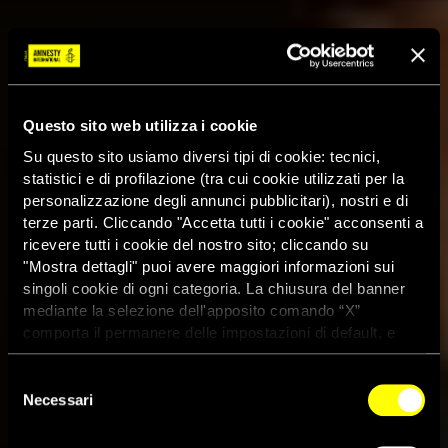
Questo sito web utilizza i cookie
Su questo sito usiamo diversi tipi di cookie: tecnici,
statistici e di profilazione (tra cui cookie utilizzati per la
personalizzazione degli annunci pubblicitari), nostri e di
terze parti. Cliccando "Accetta tutti i cookie" acconsenti a
ricevere tutti i cookie del nostro sito; cliccando su
"Mostra dettagli" puoi avere maggiori informazioni sui
singoli cookie di ogni categoria. La chiusura del banner
mediante la selezione dell'apposito comando “X”
comporta il permanere delle impostazioni di default, e
dunque la continuazione della navigazione con i cookie
tecnici. Se vuoi maggiori informazioni sul funzionamento
Selezione
dei cookie attivi sul sito clicca
qui
Arabia Saudita, Amnesty
Necessari
del
consenso