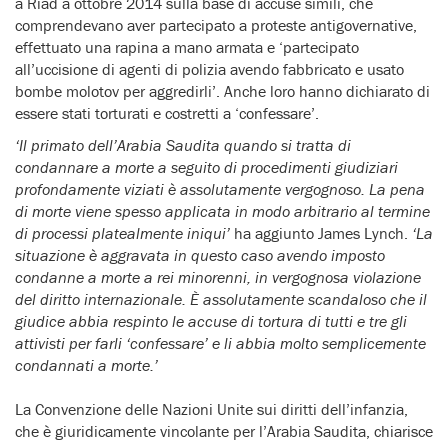
a Riad a ottobre 2014 sulla base di accuse simili, che
comprendevano aver partecipato a proteste antigovernative,
effettuato una rapina a mano armata e ‘partecipato
all’uccisione di agenti di polizia avendo fabbricato e usato
bombe molotov per aggredirli’. Anche loro hanno dichiarato di
essere stati torturati e costretti a ‘confessare’.
‘Il primato dell’Arabia Saudita quando si tratta di
condannare a morte a seguito di procedimenti giudiziari
profondamente viziati è assolutamente vergognoso. La pena
di morte viene spesso applicata in modo arbitrario al termine
di processi platealmente iniqui’
ha aggiunto James Lynch.
‘La
situazione è aggravata in questo caso avendo imposto
condanne a morte a rei minorenni, in vergognosa violazione
del diritto internazionale. È assolutamente scandaloso che il
giudice abbia respinto le accuse di tortura di tutti e tre gli
attivisti per farli ‘confessare’ e li abbia molto semplicemente
condannati a morte.’
La Convenzione delle Nazioni Unite sui diritti dell’infanzia,
che è giuridicamente vincolante per l’Arabia Saudita, chiarisce