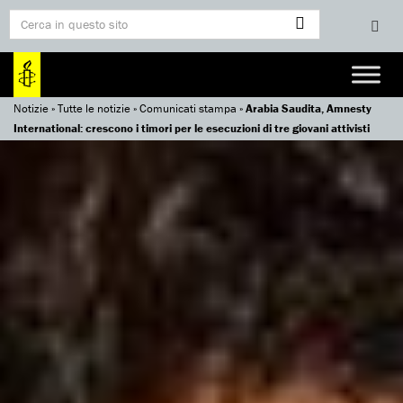
Notizie
»
Tutte le notizie
»
Comunicati stampa
»
Arabia Saudita, Amnesty
International: crescono i timori per le esecuzioni di tre giovani attivisti