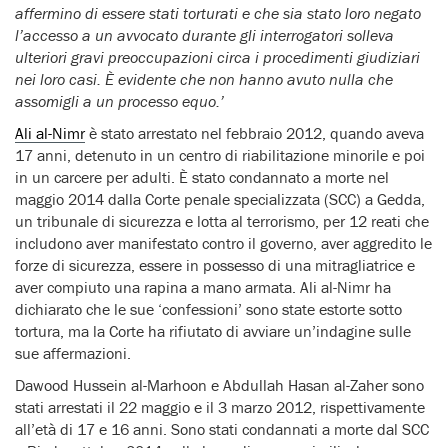
affermino di essere stati torturati e che sia stato loro negato
l’accesso a un avvocato durante gli interrogatori solleva
ulteriori gravi preoccupazioni circa i procedimenti giudiziari
nei loro casi. È evidente che non hanno avuto nulla che
assomigli a un processo equo.’
Ali al-Nimr
è stato arrestato nel febbraio 2012, quando aveva
17 anni, detenuto in un centro di riabilitazione minorile e poi
in un carcere per adulti. È stato condannato a morte nel
maggio 2014 dalla Corte penale specializzata (SCC) a Gedda,
un tribunale di sicurezza e lotta al terrorismo, per 12 reati che
includono aver manifestato contro il governo, aver aggredito le
forze di sicurezza, essere in possesso di una mitragliatrice e
aver compiuto una rapina a mano armata. Ali al-Nimr ha
dichiarato che le sue ‘confessioni’ sono state estorte sotto
tortura, ma la Corte ha rifiutato di avviare un’indagine sulle
sue affermazioni.
Dawood Hussein al-Marhoon e Abdullah Hasan al-Zaher sono
stati arrestati il 22 maggio e il 3 marzo 2012, rispettivamente
all’età di 17 e 16 anni. Sono stati condannati a morte dal SCC