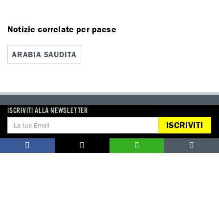
Notizie correlate per paese
ARABIA SAUDITA
ISCRIVITI ALLA NEWSLETTER
DONA
ISCRIVITI
Aiutaci con una donazione, ora.
FIRMA
Difendi i diritti umani, in prima persona.
EDUCARE AI DIRITTI UMANI
I programmi educativi.
ATTIVATI
Metti a disposizione il tuo tempo.