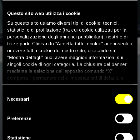
Questo sito web utilizza i cookie
Su questo sito usiamo diversi tipi di cookie: tecnici,
statistici e di profilazione (tra cui cookie utilizzati per la
personalizzazione degli annunci pubblicitari), nostri e di
terze parti. Cliccando "Accetta tutti i cookie" acconsenti a
ricevere tutti i cookie del nostro sito; cliccando su
"Mostra dettagli" puoi avere maggiori informazioni sui
singoli cookie di ogni categoria. La chiusura del banner
mediante la selezione dell'apposito comando “X”
comporta il permanere delle impostazioni di default, e
dunque la continuazione della navigazione con i cookie
tecnici. Se vuoi maggiori informazioni sul funzionamento
Selezione
dei cookie attivi sul sito clicca
qui
Necessari
del
consenso
Arabia Saudita, escono dal
Preferenze
carcere due attiviste per i diritti
umani
Statistiche