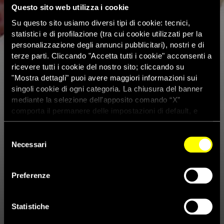
Questo sito web utilizza i cookie
Su questo sito usiamo diversi tipi di cookie: tecnici,
statistici e di profilazione (tra cui cookie utilizzati per la
personalizzazione degli annunci pubblicitari), nostri e di
terze parti. Cliccando "Accetta tutti i cookie" acconsenti a
ricevere tutti i cookie del nostro sito; cliccando su
"Mostra dettagli" puoi avere maggiori informazioni sui
singoli cookie di ogni categoria. La chiusura del banner
mediante la selezione dell'apposito comando “X”
comporta il permanere delle impostazioni di default, e
dunque la continuazione della navigazione con i cookie
tecnici. Se vuoi maggiori informazioni sul funzionamento
Selezione
dei cookie attivi sul sito clicca
qui
Necessari
del
consenso
Arabia Saudita, rilasciato
Preferenze
attivista già condannato a
morte quando era minorenne
Statistiche