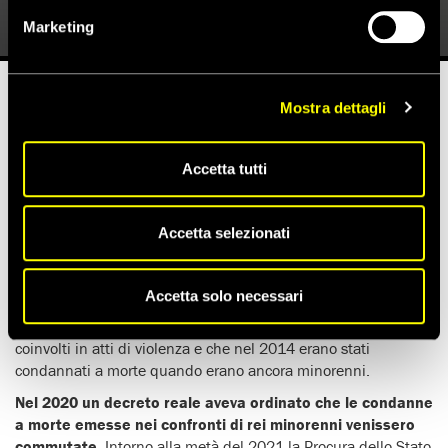
2 Febbraio 2022
Marketing
Mostra dettagli
Tempo di lettura stimato:
2'
Accetta tutti
Nel 2021, rispettivamente a febbraio e a novembre, erano
stati
rilasciati Ali al- Nimr e Abdullah Zaher
(a sinistra e al
centro nella foto).
Il primo febbraio è finalmente stata la
Accetta selezionati
volta anche di Dawood al-Marhoon
, che ha così
riabbracciato dopo quasi dieci anni dall’arresto i suoi familiari.
Accetta solo necessari
Si chiude bene
, dunque,
la vicenda di tre attivisti della
minoranza sciita dell’Arabia Saudita
arrestati perché
coinvolti in atti di violenza e che nel 2014 erano stati
condannati a morte quando erano ancora minorenni.
Nel 2020
un decreto reale aveva ordinato che le condanne
a morte emesse nei confronti di rei minorenni venissero
commutate
. Intorno alla metà del 2021 la Procura dello Stato