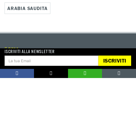
ARABIA SAUDITA
DONA
ISCRIVITI ALLA NEWSLETTER
Aiutaci con una donazione, ora.
ISCRIVITI
FIRMA
Difendi i diritti umani, in prima persona.
EDUCARE AI DIRITTI UMANI
I programmi educativi.
ATTIVATI
Metti a disposizione il tuo tempo.
CONTATTACI
AREA STAMPA
PRIVACY POLICY
LAVORA CON NOI
COOKIE POLICY
WHISTLEBLOWING