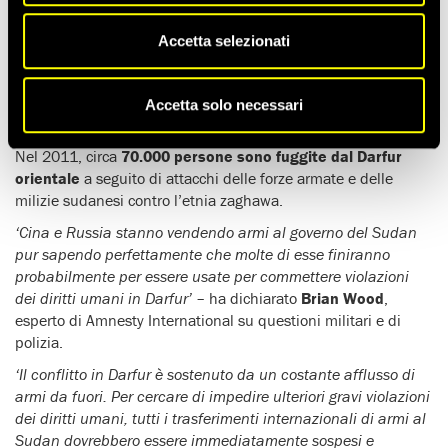
fine in vista per il conflitto in Darfur
‘, Amnesty International
ha accusato
Russia
,
Cina
e
Bielorussia
di continuare a
Accetta selezionati
vendere armi e munizioni al Sudan
, nonostante le
schiaccianti prove del loro uso contro la popolazione civile del
Darfur. Le forniture comprendono notevoli quantità di
Accetta solo necessari
munizioni, elicotteri, aerei, missili terra-aria e veicoli blindati.
Nel 2011, circa
70.000 persone sono fuggite dal Darfur
orientale
a seguito di attacchi delle forze armate e delle
milizie sudanesi contro l’etnia zaghawa.
‘Cina e Russia stanno vendendo armi al governo del Sudan
pur sapendo perfettamente che molte di esse finiranno
probabilmente per essere usate per commettere violazioni
dei diritti umani in Darfur’
– ha dichiarato
Brian Wood
,
esperto di Amnesty International su questioni militari e di
polizia.
‘Il conflitto in Darfur è sostenuto da un costante afflusso di
armi da fuori. Per cercare di impedire ulteriori gravi violazioni
dei diritti umani, tutti i trasferimenti internazionali di armi al
Sudan dovrebbero essere immediatamente sospesi e