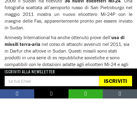
2009 il Sudan ha ricevuto
36 nuovi elicotteri Mi-24
. Una
fotografia scattata all’aeroporto russo di San Pietroburgo nel
maggio 2011 mostra un nuovo elicottero Mi-24P con le
insegne delle Fas, apparentemente pronto per essere inviato
in Sudan.
Amnesty International ha anche ottenuto prove dell’
uso di
missili terra-aria
nel corso di attacchi avvenuti nel 2011, sia
in Darfur che altrove in Sudan. Questi missili sono stati
prodotti in una serie di ex repubbliche sovietiche e sono
compatibili con le dotazioni adatte agli elicotteri Mi-24 e agli
aerei da attacco Su-25.
ISCRIVITI ALLA NEWSLETTER
ISCRIVITI
Il Sudan ha continuato a importare un significativo numero di
veicoli blindati dalla Bielorussia e dalla Russia
. Amnesty
International ha documentato l’uso di
veicoli BTR-80A
e di
lanciarazzi
montati su veicoli modello Land-Cruiser nelle
operazioni militari delle Fas e in quelle congiunte Fas-Fdp
condotte nel Darfur orientale nella prima metà del 2011.
Scarica il rapporto in inglese ‘Sudan: nessuna fine in vista per
il conflitto in Darfur’