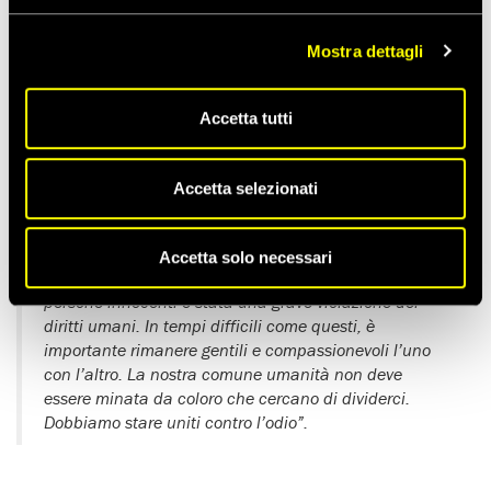
Mostra dettagli
Tempo di lettura stimato:
1'
Accetta tutti
In risposta all’attacco al parlamento di Westminster a Londra
il 22 marzo,
Kate Allen
, direttrice di Amnesty International
Regno Unito ha dichiarato:
Accetta selezionati
“I nostri pensieri sono con tutte le persone colpite dal
terribile attentato a Westminster. Questo attacco
Accetta solo necessari
riprovevole al cuore della nostra democrazia e contro
persone innocenti è stata una grave violazione dei
diritti umani. In tempi difficili come questi, è
importante rimanere gentili e compassionevoli l’uno
con l’altro. La nostra comune umanità non deve
essere minata da coloro che cercano di dividerci.
Dobbiamo stare uniti contro l’odio”.