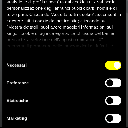
statistici e di profilazione (tra cui cookie utilizzati per la
personalizzazione degli annunci pubblicitari), nostri e di
terze parti. Cliccando "Accetta tutti i cookie" acconsenti a
ricevere tutti i cookie del nostro sito; cliccando su
"Mostra dettagli" puoi avere maggiori informazioni sui
singoli cookie di ogni categoria. La chiusura del banner
mediante la selezione dell'apposito comando “X”
comporta il permanere delle impostazioni di default, e
dunque la continuazione della navigazione con i cookie
tecnici. Se vuoi maggiori informazioni sul funzionamento
Selezione
dei cookie attivi sul sito clicca
qui
Necessari
del
consenso
Attacco a Westminster:
Preferenze
“Dobbiamo stare uniti contro
l’odio”
Statistiche
24 Marzo 2017
Marketing