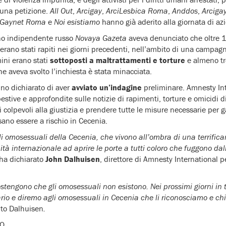
 una petizione.
All Out
,
Arcigay
,
ArciLesbica Roma
,
Anddos
,
Arciga
-Gaynet Roma
e
Noi esistiamo
hanno già aderito alla giornata di az
iano indipendente russo
Novaya Gazeta
aveva denunciato che oltre 1
erano stati rapiti nei giorni precedenti, nell’ambito di una campa
mini erano stati
sottoposti a maltrattamenti e torture
e almeno tre
che aveva svolto l’inchiesta è stata minacciata.
o dichiarato di aver
avviato un’indagine
preliminare. Amnesty Int
estive e approfondite sulle notizie di rapimenti, torture e omicidi
i colpevoli alla giustizia e prendere tutte le misure necessarie per g
ano essere a rischio in Cecenia.
gli omosessuali della Cecenia, che vivono all’ombra di una terrific
tà internazionale ad aprire le porte a tutti coloro che fuggono dal
ha dichiarato
John Dalhuisen
, direttore di Amnesty International p
stengono che gli omosessuali non esistono. Nei prossimi giorni in 
rio e diremo agli omosessuali in Cecenia che li riconosciamo e ch
to Dalhuisen
.
TO