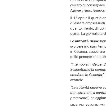
cercato di consegnare
Azione Trans
,
Anddos
Il 1° aprile il quotid
di essere omosessuali 
quanto riferito, gli uo
uccisi. La giornalista 
Le
autorità russe
hann
svolgere indagini temp
in Cecenia, assicurare 
delle persone che poss
“Il tempo stringe per 
Sollecitiamo la comuni
omofobe in Cecenia”,
centrale.
“Le autorità cecene so
dimostreremo il contra
protezione”,
ha aggiun
FINE DEL COMUNICA