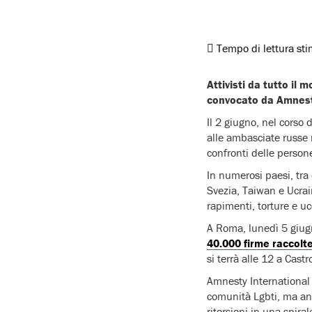
Tempo di lettura st
Attivisti da tutto il
convocato da Amnesty
Il 2 giugno, nel corso 
alle ambasciate russe
confronti delle perso
In numerosi paesi, tra
Svezia, Taiwan e Ucrai
rapimenti, torture e u
A Roma, lunedì 5 giugn
40.000 firme raccolte 
si terrà alle 12 a Cast
Amnesty International I
comunità Lgbti, ma anc
ritorsioni in una spiral