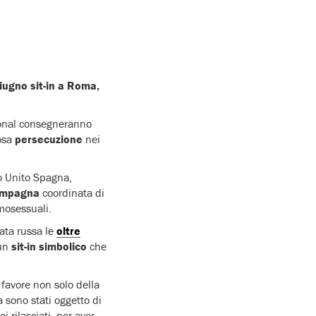
giugno sit-in a Roma,
tional consegneranno
tosa
persecuzione
nei
no Unito Spagna,
campagna
coordinata di
omosessuali.
ata russa le
oltre
 un
sit-in simbolico
che
 favore non solo della
 sono stati oggetto di
oi rilasciati, per aver