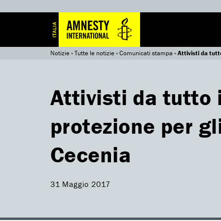
Notizie
»
Tutte le notizie
»
Comunicati stampa
»
Attivisti da tu
Attivisti da tutt
protezione per gl
Cecenia
31 Maggio 2017