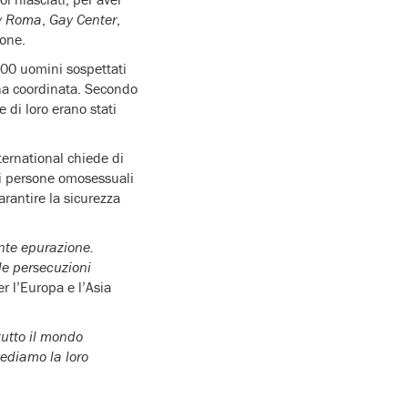
y Roma
,
Gay Center
,
ione.
00 uomini sospettati
gna coordinata. Secondo
 di loro erano stati
ernational chiede di
 di persone omosessuali
arantire la sicurezza
ante epurazione.
le persecuzioni
er l’Europa e l’Asia
tutto il mondo
iediamo la loro