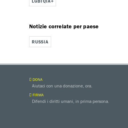
LGBTQIA+
Notizie correlate per paese
RUSSIA
DONA
Aiutaci con una donazione, ora.
FIRMA
Difendi i diritti umani, in prima persona.