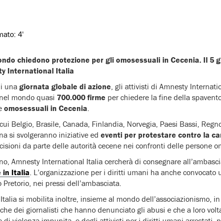
imato:
4'
 mondo chiedono protezione per gli omosessuali in Cecenia. Il 5 
 International Italia
di una
giornata globale di azione
, gli attivisti di Amnesty Interna
 nel mondo quasi
700.000 firme
per chiedere la fine della spaven
ne
omosessuali in Cecenia
.
 cui Belgio, Brasile, Canada, Finlandia, Norvegia, Paesi Bassi, Reg
na si svolgeranno iniziative ed
eventi per protestare contro la 
ccisioni da parte delle autorità cecene nei confronti delle persone 
o, Amnesty International Italia cercherà di consegnare all’ambasci
in Italia
. L’organizzazione per i diritti umani ha anche convocato
ro Pretorio, nei pressi dell’ambasciata.
talia si mobilita inoltre, insieme al mondo dell’associazionismo, in
he dei giornalisti che hanno denunciato gli abusi e che a loro volta
e di violenza impunita, e degli attivisti per i diritti umani arrestati, p