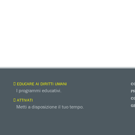
EDUCARE AI DIRITTI UMANI
C
I programmi educativi.
P
C
ATTIVATI
G
Metti a disposizione il tuo tempo.