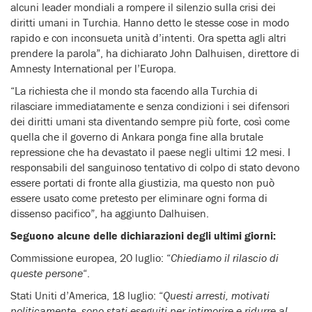
alcuni leader mondiali a rompere il silenzio sulla crisi dei
diritti umani in Turchia. Hanno detto le stesse cose in modo
rapido e con inconsueta unità d’intenti. Ora spetta agli altri
prendere la parola”, ha dichiarato John Dalhuisen, direttore di
Amnesty International per l’Europa.
“La richiesta che il mondo sta facendo alla Turchia di
rilasciare immediatamente e senza condizioni i sei difensori
dei diritti umani sta diventando sempre più forte, così come
quella che il governo di Ankara ponga fine alla brutale
repressione che ha devastato il paese negli ultimi 12 mesi. I
responsabili del sanguinoso tentativo di colpo di stato devono
essere portati di fronte alla giustizia, ma questo non può
essere usato come pretesto per eliminare ogni forma di
dissenso pacifico”, ha aggiunto Dalhuisen.
Seguono alcune delle dichiarazioni degli ultimi giorni:
Commissione europea, 20 luglio: “
Chiediamo il rilascio di
queste persone
“.
Stati Uniti d’America, 18 luglio: “
Questi arresti, motivati
politicamente, sono stati eseguiti per intimorire e ridurre al