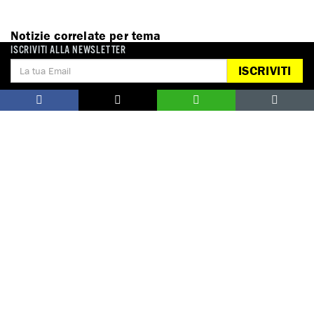
Notizie correlate per tema
ISCRIVITI ALLA NEWSLETTER
ISCRIVITI
AMNESTY KIDS
DONA
Aiutaci con una donazione, ora.
FIRMA
Difendi i diritti umani, in prima persona.
EDUCARE AI DIRITTI UMANI
I programmi educativi.
ATTIVATI
Metti a disposizione il tuo tempo.