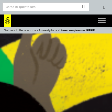
Notizie
»
Tutte le notizie
»
Amnesty kids
»
Buon compleanno DUDU!