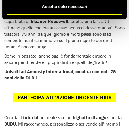
Accetta solo necessari
Il 10 dicembre 1948, dopo gli orrori vissuti durante la seconda
guerra mondiale le Nazioni Unite, guidate dal coraggio e dalla
caparbietà di
Eleanor Roosevelt
, adottarono la DUDU
affinché quello che era successo non accadesse mai più. Sono
trascorsi 75 anni da quel giorno e molti passi sono stati
compiuti, ma il cammino verso il pieno rispetto dei diritti
umani è ancora lungo.
Come in passato, anche oggi è fondamentale entrare in
azione per difendere i propri diritti e quelli degli altri!
Unisciti ad Amnesty International, celebra con noi i 75
anni della DUDU.
PARTECIPA ALL’AZIONE URGENTE KIDS
Guarda il
tutorial
per realizzare un
biglietto di auguri
per la
DUDU
. Mi raccomando, personalizzalo scrivendo all’interno il