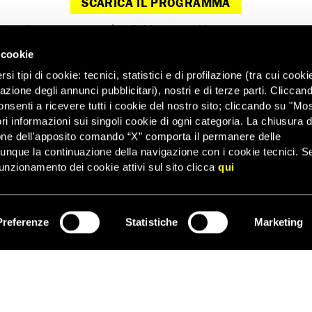
SCARICA IL PROGRAMMA
one
: il programma non è definitivo e potrebbe essere soggetto a var
 cookie
i tipi di cookie: tecnici, statistici e di profilazione (tra cui cooki
zazione degli annunci pubblicitari), nostri e di terze parti. Cliccan
onsenti a ricevere tutti i cookie del nostro sito; cliccando su "Mo
ri informazioni sui singoli cookie di ogni categoria. La chiusura d
one dell'apposito comando “X” comporta il permanere delle
dunque la continuazione della navigazione con i cookie tecnici. S
unzionamento dei cookie attivi sul sito clicca
qui
Preferenze
Statistiche
Marketing