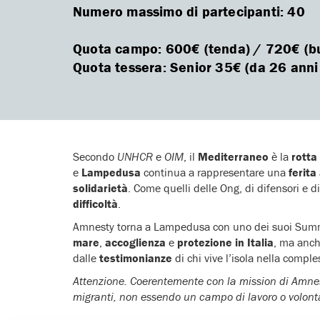
Numero massimo di partecipanti: 40
Quota campo: 600€ (tenda) / 720€ (bu
Quota tessera: Senior 35€ (da 26 anni i
Secondo
UNHCR
e
OIM
, il
Mediterraneo
è la
rotta 
e
Lampedusa
continua a rappresentare una
ferita 
solidarietà
. Come quelli delle Ong, di difensori e d
difficoltà
.
Amnesty torna a Lampedusa con uno dei suoi Summer 
mare
,
accoglienza
e
protezione in Italia
, ma anche
dalle
testimonianze
di chi vive l’isola nella complessi
Attenzione. Coerentemente con la mission di Amnesty 
migranti, non essendo un campo di lavoro o volontar