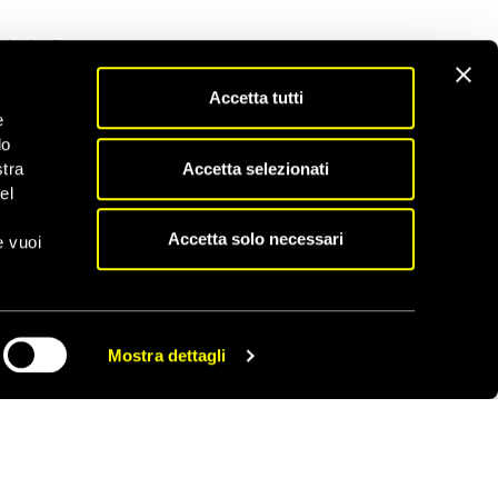
iazioni)
Accetta tutti
e
do
Accetta selezionati
stra
el
Accetta solo necessari
e vuoi
Mostra dettagli