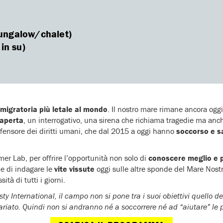
ngalow/chalet)
n su)
migratoria più letale al mondo
. Il nostro mare rimane ancora oggi 
aperta
, un interrogativo, una sirena che richiama tragedie ma an
ifensore dei diritti umani, che dal 2015 a oggi hanno
soccorso e sal
Lab, per offrire l’opportunità non solo di
conoscere meglio e pi
 di indagare le
vite vissute
oggi sulle altre sponde del Mare Nostro
tà di tutti i giorni.
International, il campo non si pone tra i suoi obiettivi quello del
iato. Quindi non si andranno né a soccorrere né ad “aiutare” le p