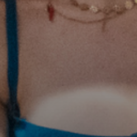
VUOI SAPERNE DI PIÙ?
HAI DEI DUBBI O DELLE DOMANDE SPECIFICHE?
Scrivi a
Martina
per avere maggiori informazioni.
Puoi scrivere all’indirizzo
campi@amnesty.it
oppure mandare un
messaggio su WhatsApp al numero 345 583 5890.