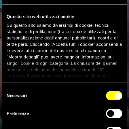
Questo sito web utilizza i cookie
Su questo sito usiamo diversi tipi di cookie: tecnici,
statistici e di profilazione (tra cui cookie utilizzati per la
personalizzazione degli annunci pubblicitari), nostri e di
terze parti. Cliccando "Accetta tutti i cookie" acconsenti a
ricevere tutti i cookie del nostro sito; cliccando su
"Mostra dettagli" puoi avere maggiori informazioni sui
singoli cookie di ogni categoria. La chiusura del banner
mediante la selezione dell'apposito comando “X”
comporta il permanere delle impostazioni di default, e
dunque la continuazione della navigazione con i cookie
tecnici. Se vuoi maggiori informazioni sul funzionamento
Selezione
dei cookie attivi sul sito clicca
qui
Necessari
del
consenso
Preferenze
MONTE SOLE