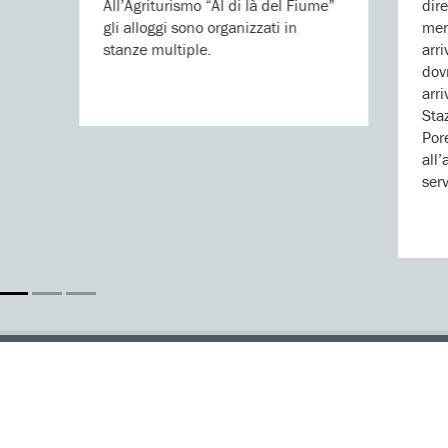
All’Agriturismo “Al di là del Fiume”
dir
gli alloggi sono organizzati in
men
stanze multiple.
arr
dov
arri
Sta
Por
all’
serv
DONA
Aiutaci con una donazione, ora.
FIRMA