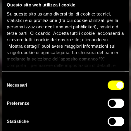
Questo sito web utilizza i cookie
Su questo sito usiamo diversi tipi di cookie: tecnici,
statistici e di profilazione (tra cui cookie utilizzati per la
personalizzazione degli annunci pubblicitari), nostri e di
terze parti. Cliccando "Accetta tutti i cookie" acconsenti a
ricevere tutti i cookie del nostro sito; cliccando su
"Mostra dettagli" puoi avere maggiori informazioni sui
singoli cookie di ogni categoria. La chiusura del banner
mediante la selezione dell'apposito comando “X”
comporta il permanere delle impostazioni di default, e
dunque la continuazione della navigazione con i cookie
tecnici. Se vuoi maggiori informazioni sul funzionamento
Selezione
dei cookie attivi sul sito clicca
qui
Necessari
del
Cile: AI presenta le conclusioni
consenso
delle sue indagini. “Politica
Preferenze
deliberata” di colpire i
Statistiche
manifestanti