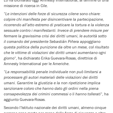
missione di ricerca in Cile.
“
Le intenzioni delle forze di sicurezza cilene sono chiare:
colpire chi manifesta per disincentivare la partecipazione,
ricorrendo all’atto estremo di praticare la tortura e la violenza
sessuale contro i manifestanti. Invece di prendere misure per
fermare la gravissima crisi dei diritti umani, le autorità sotto
il comando del presidente Sebastián Piñera appoggiano
questa politica della punizione da oltre un mese, col risultato
che le vittime di violazioni dei diritti umani aumentano ogni
giorno
“, ha dichiarato Erika Guevara-Rosas, direttrice di
Amnesty International per le Americhe.
“
La responsabilità penale individuale non può limitarsi a
processare gli autori materiali delle violazioni dei diritti
umani. Garantire la giustizia e la non ripetizione implica
sanzionare coloro che hanno dato gli ordini nella piena
consapevolezza dei crimini commessi o li hanno tollerati
“, ha
aggiunto Guevara-Rosas.
Secondo l’Istituto nazionale dei diritti umani, almeno cinque
persone sono morte per mano delle forze di sicurezza e oltre