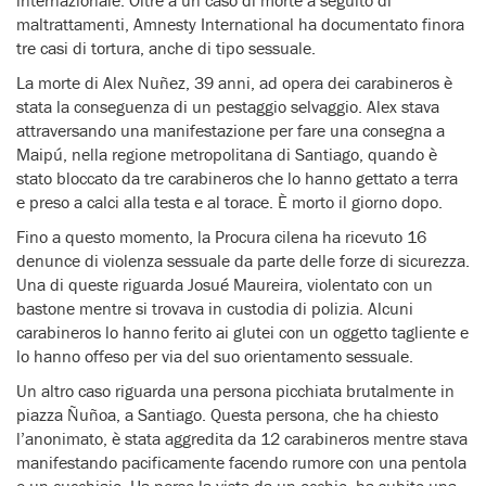
maltrattamenti, Amnesty International ha documentato finora
tre casi di tortura, anche di tipo sessuale.
La morte di Alex Nuñez, 39 anni, ad opera dei carabineros è
stata la conseguenza di un pestaggio selvaggio. Alex stava
attraversando una manifestazione per fare una consegna a
Maipú, nella regione metropolitana di Santiago, quando è
stato bloccato da tre carabineros che lo hanno gettato a terra
e preso a calci alla testa e al torace. È morto il giorno dopo.
Fino a questo momento, la Procura cilena ha ricevuto 16
denunce di violenza sessuale da parte delle forze di sicurezza.
Una di queste riguarda Josué Maureira, violentato con un
bastone mentre si trovava in custodia di polizia. Alcuni
carabineros lo hanno ferito ai glutei con un oggetto tagliente e
lo hanno offeso per via del suo orientamento sessuale.
Un altro caso riguarda una persona picchiata brutalmente in
piazza Ñuñoa, a Santiago. Questa persona, che ha chiesto
l’anonimato, è stata aggredita da 12 carabineros mentre stava
manifestando pacificamente facendo rumore con una pentola
e un cucchiaio. Ha perso la vista da un occhio, ha subito una