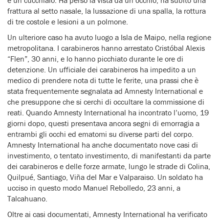
frattura al setto nasale, la lussazione di una spalla, la rottura
di tre costole e lesioni a un polmone.
Un ulteriore caso ha avuto luogo a Isla de Maipo, nella regione
metropolitana. I carabineros hanno arrestato Cristóbal Alexis
“Flen”, 30 anni, e lo hanno picchiato durante le ore di
detenzione. Un ufficiale dei carabineros ha impedito a un
medico di prendere nota di tutte le ferite, una prassi che è
stata frequentemente segnalata ad Amnesty International e
che presuppone che si cerchi di occultare la commissione di
reati. Quando Amnesty International ha incontrato l’uomo, 19
giorni dopo, questi presentava ancora segni di emorragia a
entrambi gli occhi ed ematomi su diverse parti del corpo.
Amnesty International ha anche documentato nove casi di
investimento, o tentato investimento, di manifestanti da parte
dei carabineros e delle forze armate, lungo le strade di Colina,
Quilpué, Santiago, Viña del Mar e Valparaiso. Un soldato ha
ucciso in questo modo Manuel Rebolledo, 23 anni, a
Talcahuano.
Oltre ai casi documentati, Amnesty International ha verificato