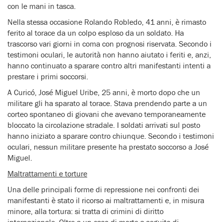
con le mani in tasca.
Nella stessa occasione Rolando Robledo, 41 anni, è rimasto
ferito al torace da un colpo esploso da un soldato. Ha
trascorso vari giorni in coma con prognosi riservata. Secondo i
testimoni oculari, le autorità non hanno aiutato i feriti e, anzi,
hanno continuato a sparare contro altri manifestanti intenti a
prestare i primi soccorsi.
A Curicó, José Miguel Uribe, 25 anni, è morto dopo che un
militare gli ha sparato al torace. Stava prendendo parte a un
corteo spontaneo di giovani che avevano temporaneamente
bloccato la circolazione stradale. I soldati arrivati sul posto
hanno iniziato a sparare contro chiunque. Secondo i testimoni
oculari, nessun militare presente ha prestato soccorso a José
Miguel.
Maltrattamenti e torture
Una delle principali forme di repressione nei confronti dei
manifestanti è stato il ricorso ai maltrattamenti e, in misura
minore, alla tortura: si tratta di crimini di diritto
internazionale. Oltre a un caso di morte a seguito di