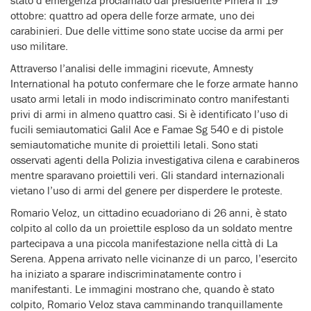
ottobre: quattro ad opera delle forze armate, uno dei
carabinieri. Due delle vittime sono state uccise da armi per
uso militare.
Attraverso l’analisi delle immagini ricevute, Amnesty
International ha potuto confermare che le forze armate hanno
usato armi letali in modo indiscriminato contro manifestanti
privi di armi in almeno quattro casi. Si è identificato l’uso di
fucili semiautomatici Galil Ace e Famae Sg 540 e di pistole
semiautomatiche munite di proiettili letali. Sono stati
osservati agenti della Polizia investigativa cilena e carabineros
mentre sparavano proiettili veri. Gli standard internazionali
vietano l’uso di armi del genere per disperdere le proteste.
Romario Veloz, un cittadino ecuadoriano di 26 anni, è stato
colpito al collo da un proiettile esploso da un soldato mentre
partecipava a una piccola manifestazione nella città di La
Serena. Appena arrivato nelle vicinanze di un parco, l’esercito
ha iniziato a sparare indiscriminatamente contro i
manifestanti. Le immagini mostrano che, quando è stato
colpito, Romario Veloz stava camminando tranquillamente