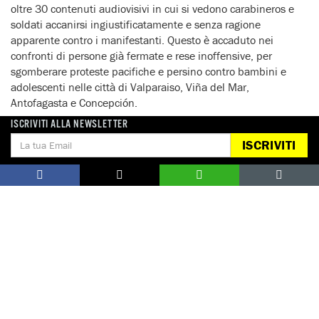
oltre 30 contenuti audiovisivi in cui si vedono carabineros e
soldati accanirsi ingiustificatamente e senza ragione
apparente contro i manifestanti. Questo è accaduto nei
confronti di persone già fermate e rese inoffensive, per
sgomberare proteste pacifiche e persino contro bambini e
adolescenti nelle città di Valparaiso, Viña del Mar,
Antofagasta e Concepción.
ISCRIVITI ALLA NEWSLETTER
Ferimenti gravi e uso di armi potenzialmente letali
ISCRIVITI
Nonostante il diritto internazionale esiga che le armi da fuoco
con munizioni potenzialmente letali (compresi i proiettili di
gomma) siano usate solo in casi eccezionali, quando vi sia un
immediato pericolo per la vita o l’incolumità di una persona e
comunque a condizione che si causi il minor danno possibile,
Amnesty International ha registrato l’uso costante dei fucili a
pallettoni nel corso delle proteste.
Oltre al caso di un manifestante ucciso a colpi d’arma da
fuoco, Amnesty International ha documentato 14 casi di
danni all’integrità fisica – sette dei quali implicanti lesioni
oculari irreparabili – e ha verificato attraverso le immagini