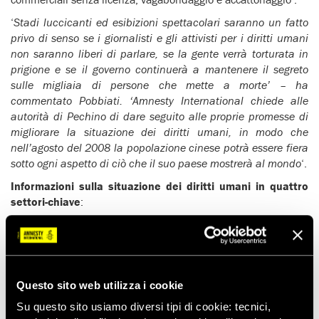
‘
Stadi luccicanti ed esibizioni spettacolari saranno un fatto
privo di senso se i giornalisti e gli attivisti per i diritti umani
non saranno liberi di parlare, se la gente verrà torturata in
prigione e se il governo continuerà a mantenere il segreto
sulle migliaia di persone che mette a morte’ – ha
commentato Pobbiati. ‘Amnesty International chiede alle
autorità di Pechino di dare seguito alle proprie promesse di
migliorare la situazione dei diritti umani, in modo che
nell’agosto del 2008 la popolazione cinese potrà essere fiera
sotto ogni aspetto di ciò che il suo paese mostrerà al mondo
‘.
Informazioni sulla situazione dei diritti umani in quattro
settori-chiave
:
PENA DI MORTE
Continua a essere applicata per 68 reati, tra cui reati di droga
e frode fiscale. Secondo fonti accademiche cinesi, dalle 8000
alle 10.000 persone vengono messe a morte ogni anno.
Questo sito web utilizza i cookie
Nessun condannato a morte riceve un processo equo: non vi è
Su questo sito usiamo diversi tipi di cookie: tecnici,
presunzione d’innocenza, le prove vengono estorte sotto