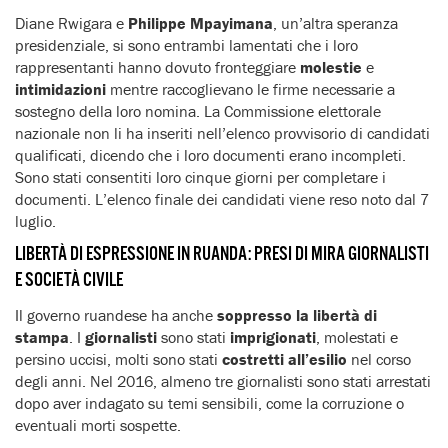
Diane Rwigara e
Philippe Mpayimana
, un’altra speranza
presidenziale, si sono entrambi lamentati che i loro
rappresentanti hanno dovuto fronteggiare
molestie
e
intimidazioni
mentre raccoglievano le firme necessarie a
sostegno della loro nomina. La Commissione elettorale
nazionale non li ha inseriti nell’elenco provvisorio di candidati
qualificati, dicendo che i loro documenti erano incompleti.
Sono stati consentiti loro cinque giorni per completare i
documenti. L’elenco finale dei candidati viene reso noto dal 7
luglio.
LIBERTÀ DI ESPRESSIONE IN RUANDA: PRESI DI MIRA GIORNALISTI
E SOCIETÀ CIVILE
Il governo ruandese ha anche
soppresso la libertà di
stampa
. I
giornalisti
sono stati
imprigionati
, molestati e
persino uccisi, molti sono stati
costretti all’esilio
nel corso
degli anni. Nel 2016, almeno tre giornalisti sono stati arrestati
dopo aver indagato su temi sensibili, come la corruzione o
eventuali morti sospette.