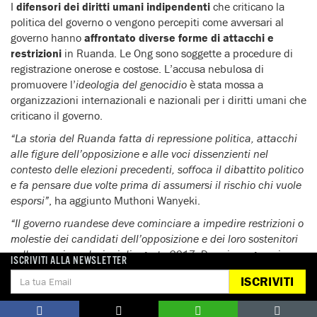
I
difensori dei diritti umani indipendenti
che criticano la
politica del governo o vengono percepiti come avversari al
governo hanno
affrontato diverse forme di attacchi e
restrizioni
in Ruanda. Le Ong sono soggette a procedure di
registrazione onerose e costose. L’accusa nebulosa di
promuovere l’
ideologia del genocidio
è stata mossa a
organizzazioni internazionali e nazionali per i diritti umani che
criticano il governo.
“La storia del Ruanda fatta di repressione politica, attacchi
alle figure dell’opposizione e alle voci dissenzienti nel
contesto delle elezioni precedenti, soffoca il dibattito politico
e fa pensare due volte prima di assumersi il rischio chi vuole
esporsi”
, ha aggiunto Muthoni Wanyeki.
“Il governo ruandese deve cominciare a impedire restrizioni o
molestie dei candidati dell’opposizione e dei loro sostenitori
nelle prossime elezioni di agosto 2017. Deve impegnarsi per
ISCRIVITI ALLA NEWSLETTER
consentire ai ruandesi di godere pienamente dei loro diritti
ISCRIVITI
alla libera espressione e associazione”.
RUANDA: I CANDIDATI ALLE ELEZIONI DI AGOSTO