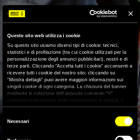
Questo sito web utilizza i cookie
Su questo sito usiamo diversi tipi di cookie: tecnici,
statistici e di profilazione (tra cui cookie utilizzati per la
personalizzazione degli annunci pubblicitari), nostri e di
terze parti. Cliccando "Accetta tutti i cookie" acconsenti a
ricevere tutti i cookie del nostro sito; cliccando su
"Mostra dettagli" puoi avere maggiori informazioni sui
singoli cookie di ogni categoria. La chiusura del banner
mediante la selezione dell'apposito comando “X”
comporta il permanere delle impostazioni di default, e
dunque la continuazione della navigazione con i cookie
tecnici. Se vuoi maggiori informazioni sul funzionamento
Selezione
dei cookie attivi sul sito clicca
qui
Necessari
del
consenso