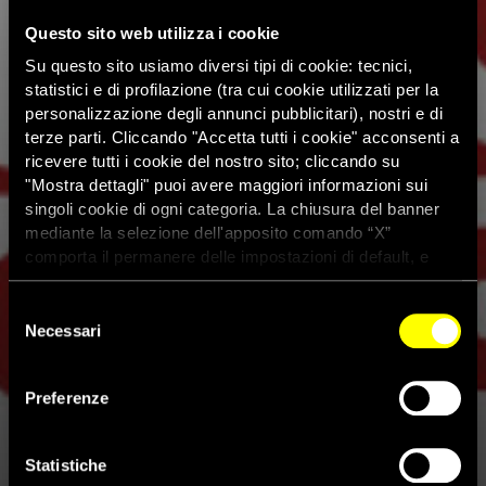
Questo sito web utilizza i cookie
Su questo sito usiamo diversi tipi di cookie: tecnici,
statistici e di profilazione (tra cui cookie utilizzati per la
personalizzazione degli annunci pubblicitari), nostri e di
terze parti. Cliccando "Accetta tutti i cookie" acconsenti a
ricevere tutti i cookie del nostro sito; cliccando su
"Mostra dettagli" puoi avere maggiori informazioni sui
singoli cookie di ogni categoria. La chiusura del banner
mediante la selezione dell'apposito comando “X”
comporta il permanere delle impostazioni di default, e
dunque la continuazione della navigazione con i cookie
tecnici. Se vuoi maggiori informazioni sul funzionamento
Selezione
dei cookie attivi sul sito clicca
qui
Necessari
del
consenso
Preferenze
Corto Dorico 2013: aperte le
iscrizioni alla X edizione
Statistiche