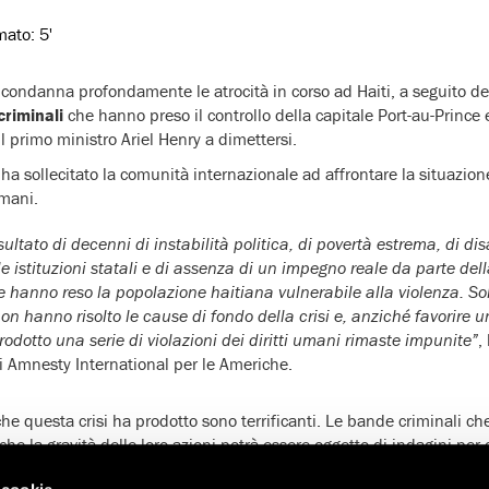
imato:
5'
condanna profondamente le atrocità in corso ad Haiti, a seguito de
riminali
che hanno preso il controllo della capitale Port-au-Prince e
l primo ministro Ariel Henry a dimettersi.
ha sollecitato la comunità internazionale ad affrontare la situazio
umani.
isultato di decenni di instabilità politica, di povertà estrema, di disa
e istituzioni statali e di assenza di un impegno reale da parte de
e hanno reso la popolazione haitiana vulnerabile alla violenza. Sol
non hanno risolto le cause di fondo della crisi e, anziché favorire u
odotto una serie di violazioni dei diritti umani rimaste impunite”
,
di Amnesty International per le Americhe.
che questa crisi ha prodotto sono terrificanti. Le bande criminali c
he la gravità delle loro azioni potrà essere oggetto di indagini per c
ferenza di così tante persone non può rimanere impunita”, ha aggiu