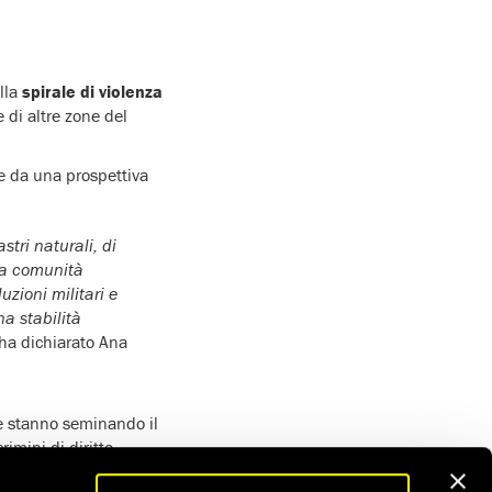
lla
spirale di violenza
 di altre zone del
ne da una prospettiva
stri naturali, di
lla comunità
uzioni militari e
na stabilità
 ha dichiarato Ana
he stanno seminando il
rimini di diritto
nto Piquer.