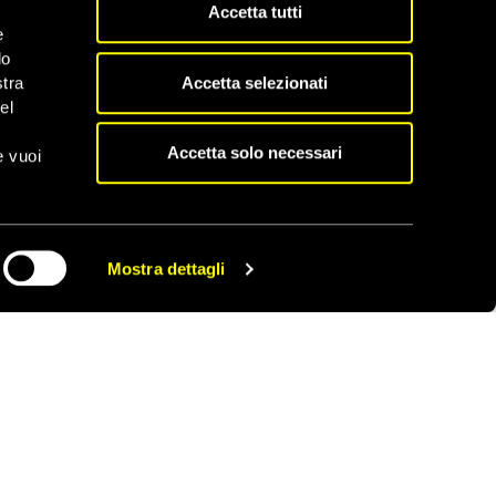
Accetta tutti
a grave crisi
e
ontrollano una parte
do
i. All’inizio di marzo
Accetta selezionati
stra
n di violenza ha
el
sessuale
contro donne
Accetta solo necessari
e vuoi
a importante andare
zzista e sensibile
oni
ed evitando
Mostra dettagli
CONDIVIDI
torità di fatto
ligo di rispettare i
e e documentare
re il rispetto del
agli
Usa e alla
che le haitiane e gli