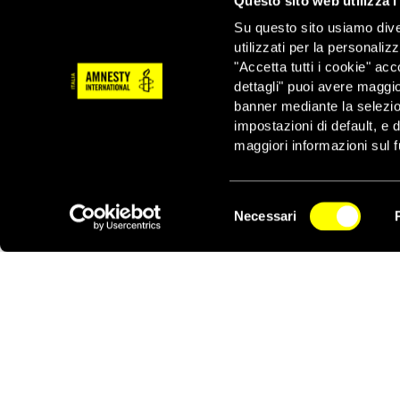
Questo sito web utilizza i
Dal 2021
, quando ven
Su questo sito usiamo divers
umanitaria, politica e
utilizzati per la personaliz
significativa del terri
"Accetta tutti i cookie" acc
una di queste bande ha
dettagli" puoi avere maggio
raggiunto livelli alla
banner mediante la selezi
e ragazze e lo sfollame
impostazioni di default, e 
Amnesty International
maggiori informazioni sul f
incontro alla crisi da 
rispetto al genere,
pone
ulteriori azioni che po
Selezione
Necessari
del
Amnesty International r
NEWSLETTER
consenso
controllando territori 
diritti umani.
L’organizzazione per i
accuratamente possibi
diritto internazionale 
Amnesty International 
Repubblica Dominicana