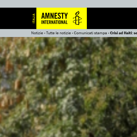
Notizie
»
Tutte le notizie
»
Comunicati stampa
»
Crisi ad Haiti: