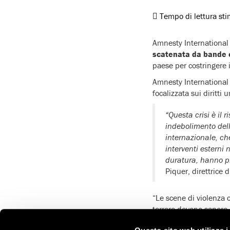
Tempo di lettura st
Amnesty International 
scatenata da bande c
paese per costringere i
Amnesty International 
focalizzata sui diritti 
“Questa crisi è il r
indebolimento dell
internazionale, ch
interventi esterni 
duratura, hanno pr
Piquer, direttrice 
“Le scene di violenza 
terrore devono sapere c
internazionale. La sof