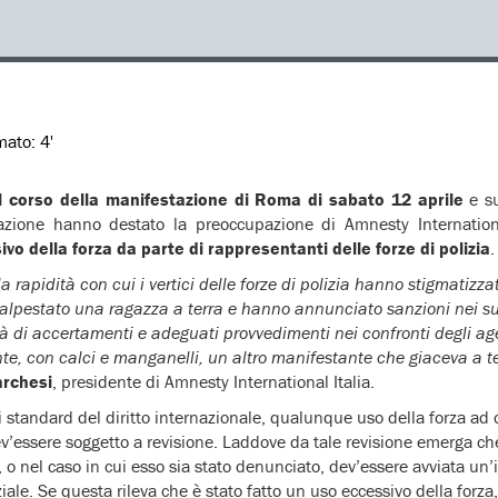
imato:
4'
nel corso della manifestazione di Roma di sabato 12 aprile
e su
azione hanno destato la preoccupazione di Amnesty Internationa
vo della forza da parte di rappresentanti delle forze di polizia
.
 rapidità con cui i vertici delle forze di polizia hanno stigmatizz
calpestato una ragazza a terra e hanno annunciato sanzioni nei su
à di accertamenti e adeguati provvedimenti nei confronti degli age
te, con calci e manganelli, un altro manifestante che giaceva a t
rchesi
, presidente di Amnesty International Italia.
 standard del diritto internazionale, qualunque uso della forza ad
v’essere soggetto a revisione. Laddove da tale revisione emerga ch
, o nel caso in cui esso sia stato denunciato, dev’essere avviata un
ale. Se questa rileva che è stato fatto un uso eccessivo della forza