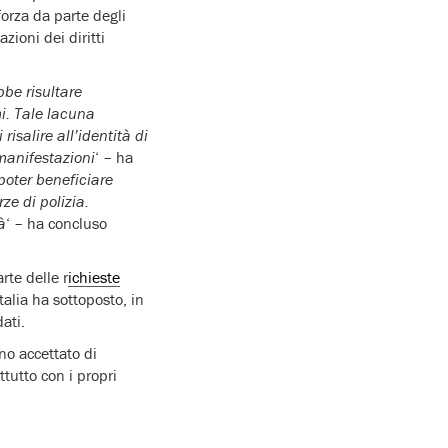
forza da parte degli
zioni dei diritti
bbe risultare
i. Tale lacuna
risalire all’identità di
 manifestazioni
‘ – ha
poter beneficiare
ze di polizia.
à
‘ – ha concluso
rte delle r
ichieste
talia ha sottoposto, in
dati.
no accettato di
tutto con i propri