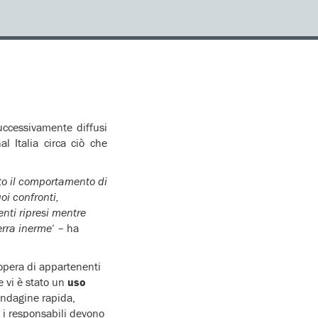
ccessivamente diffusi
l Italia circa ciò che
ato il comportamento di
oi confronti,
nti ripresi mentre
erra inerme
‘ – ha
 opera di appartenenti
e vi è stato un
uso
’indagine rapida,
, i responsabili devono