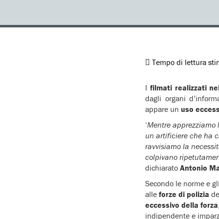
Tempo di lettura st
I
filmati realizzati 
dagli organi d’inform
appare un
uso eccessi
‘
Mentre apprezziamo la
un artificiere che ha 
ravvisiamo la necessit
colpivano ripetutamen
dichiarato
Antonio Ma
Secondo le norme e gli
alle
forze di polizia
de
eccessivo della forza
indipendente e imparzi