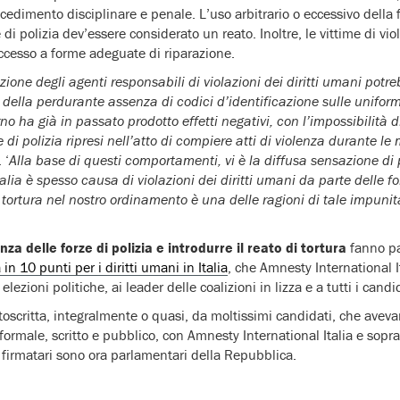
cedimento disciplinare e penale. L’uso arbitrario o eccessivo della 
di polizia dev’essere considerato un reato. Inoltre, le vittime di viola
cesso a forme adeguate di riparazione.
zione degli agenti responsabili di violazioni dei diritti umani potre
della perdurante assenza di codici d’identificazione sulle uniform
o ha già in passato prodotto effetti negativi, con l’impossibilità di 
 di polizia ripresi nell’atto di compiere atti di violenza durante le
 ‘
Alla base di questi comportamenti, vi è la diffusa sensazione di 
alia è spesso causa di violazioni dei diritti umani da parte delle for
 tortura nel nostro ordinamento è una delle ragioni di tale impunit
za delle forze di polizia e introdurre il reato di tortura
fanno pa
n 10 punti per i diritti umani in Italia
, che Amnesty International I
lezioni politiche, ai leader delle coalizioni in lizza e a tutti i candi
toscritta, integralmente o quasi, da moltissimi candidati, che aveva
rmale, scritto e pubblico, con Amnesty International Italia e soprat
i firmatari sono ora parlamentari della Repubblica.