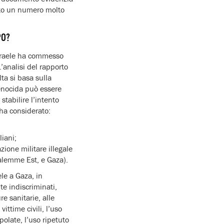
ato un numero molto
PO?
 Israele ha commesso
L’analisi del rapporto
ta si basa sulla
genocida può essere
stabilire l’intento
 ha considerato:
liani;
zione militare illegale
alemme Est, e Gaza).
le a Gaza, in
nte indiscriminati,
ure sanitarie, alle
vittime civili, l’uso
olate, l’uso ripetuto