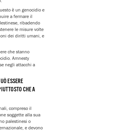
i.
questo è un genocidio e
uire a fermare il
alestinese, ribadendo
stenere le misure volte
ioni dei diritti umani, e
apere che stanno
nocidio. Amnesty
se negli attacchi a
PUÒ ESSERE
PIUTTOSTO CHE A
nali, compreso il
sone soggette alla sua
ano palestinesi o
nternazionale, e devono