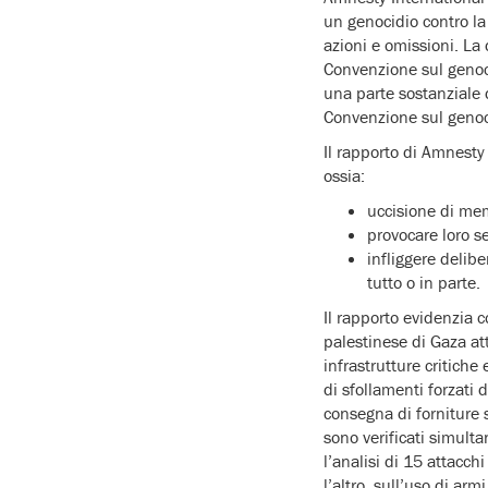
un genocidio contro la
azioni e omissioni. La
Convenzione sul genoci
una parte sostanziale 
Convenzione sul genoc
Il rapporto di Amnesty 
ossia:
uccisione di me
provocare loro se
infliggere delibe
tutto o in parte.
Il rapporto evidenzia 
palestinese di Gaza att
infrastrutture critiche
di sfollamenti forzati 
consegna di forniture s
sono verificati simult
l’analisi di 15 attacch
l’altro, sull’uso di a