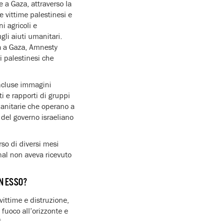
e a Gaza, attraverso la
e vittime palestinesi e
i agricoli e
gli aiuti umanitari.
ta a Gaza, Amnesty
i palestinesi che
incluse immagini
i e rapporti di gruppi
umanitarie che operano a
 del governo israeliano
rso di diversi mesi
nal non aveva ricevuto
N ESSO?
vittime e distruzione,
 fuoco all’orizzonte e