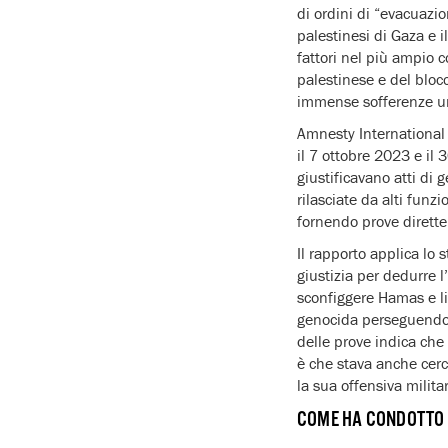
di ordini di “evacuazio
palestinesi di Gaza e i
fattori nel più ampio c
palestinese e del bloc
immense sofferenze 
Amnesty International h
il 7 ottobre 2023 e i
giustificavano atti di 
rilasciate da alti funz
fornendo prove dirette
Il rapporto applica lo 
giustizia per dedurre l
sconfiggere Hamas e lib
genocida perseguendo al
delle prove indica che
è che stava anche cerc
la sua offensiva milita
COME HA CONDOTTO 