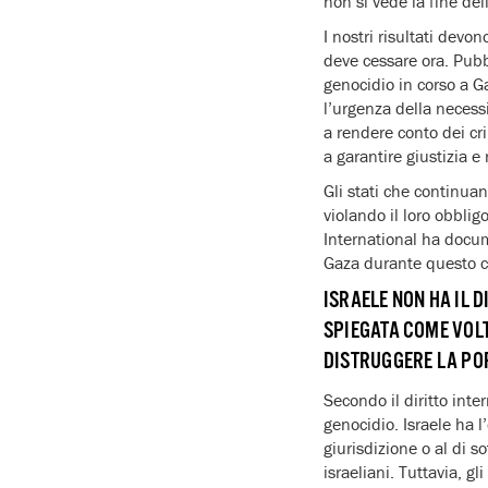
non si vede la fine del
I nostri risultati dev
deve cessare ora. Pubb
genocidio in corso a Ga
l’urgenza della necessi
a rendere conto dei crim
a garantire giustizia e 
Gli stati che continuan
violando il loro obblig
International ha docum
Gaza durante questo con
ISRAELE NON HA IL 
SPIEGATA COME VOL
DISTRUGGERE LA PO
Secondo il diritto inte
genocidio. Israele ha l
giurisdizione o al di so
israeliani. Tuttavia, g