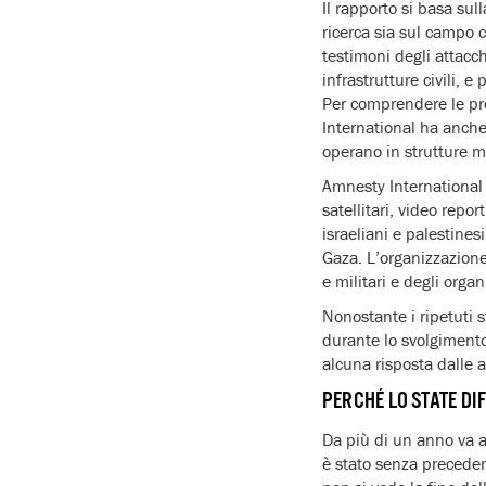
Il rapporto si basa su
ricerca sia sul campo 
testimoni degli attacch
infrastrutture civili, 
Per comprendere le pre
International ha anche 
operano in strutture m
Amnesty International 
satellitari, video repo
israeliani e palestines
Gaza. L’organizzazione
e militari e degli organi
Nonostante i ripetuti s
durante lo svolgimento
alcuna risposta dalle a
PERCHÉ LO STATE DI
Da più di un anno va av
è stato senza precedent