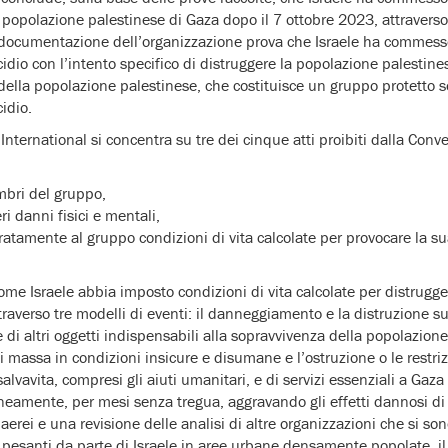
 popolazione palestinese di Gaza dopo il 7 ottobre 2023, attraverso 
 documentazione dell’organizzazione prova che Israele ha commesso 
dio con l’intento specifico di distruggere la popolazione palestin
della popolazione palestinese, che costituisce un gruppo protetto 
idio.
International si concentra su tre dei cinque atti proibiti dalla Conv
mbri del gruppo,
ri danni fisici e mentali,
ratamente al gruppo condizioni di vita calcolate per provocare la sua
come Israele abbia imposto condizioni di vita calcolate per distrugg
raverso tre modelli di eventi: il danneggiamento e la distruzione su
 e di altri oggetti indispensabili alla sopravvivenza della popolazione
di massa in condizioni insicure e disumane e l’ostruzione o le restrizi
alvavita, compresi gli aiuti umanitari, e di servizi essenziali a Gaza 
aneamente, per mesi senza tregua, aggravando gli effetti dannosi di
i aerei e una revisione delle analisi di altre organizzazioni che si so
rmi pesanti da parte di Israele in aree urbane densamente popolate, 