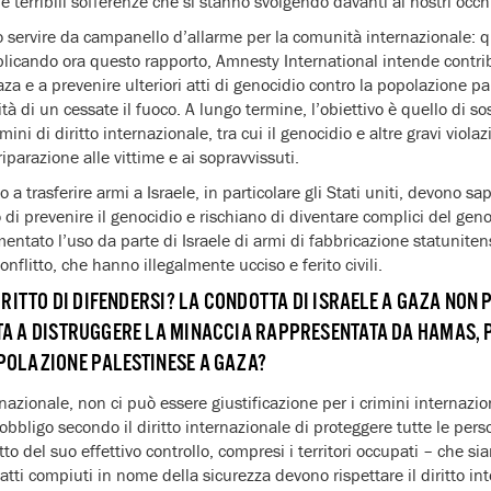
le terribili sofferenze che si stanno svolgendo davanti ai nostri occh
ono servire da campanello d’allarme per la comunità internazionale: 
licando ora questo rapporto, Amnesty International intende contrib
za e a prevenire ulteriori atti di genocidio contro la popolazione p
tà di un cessate il fuoco. A lungo termine, l’obiettivo è quello di so
ini di diritto internazionale, tra cui il genocidio e altre gravi violaz
riparazione alle vittime e ai sopravvissuti.
o a trasferire armi a Israele, in particolare gli Stati uniti, devono s
o di prevenire il genocidio e rischiano di diventare complici del ge
entato l’uso da parte di Israele di armi di fabbricazione statuniten
flitto, che hanno illegalmente ucciso e ferito civili.
DIRITTO DI DIFENDERSI? LA CONDOTTA DI ISRAELE A GAZA NON 
TA A DISTRUGGERE LA MINACCIA RAPPRESENTATA DA HAMAS, 
POLAZIONE PALESTINESE A GAZA?
rnazionale, non ci può essere giustificazione per i crimini internazio
’obbligo secondo il diritto internazionale di proteggere tutte le per
tto del suo effettivo controllo, compresi i territori occupati – che si
li atti compiuti in nome della sicurezza devono rispettare il diritto i