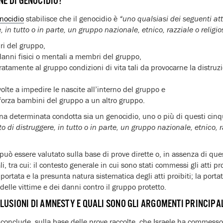
NE DI GENOCIDIO?
nocidio
stabilisce che il genocidio è
“uno qualsiasi dei seguenti a
e, in tutto o in parte, un gruppo nazionale, etnico, razziale o religi
ri del gruppo,
danni fisici o mentali a membri del gruppo,
ratamente al gruppo condizioni di vita tali da provocarne la distruzi
olte a impedire le nascite all’interno del gruppo e
a forza bambini del gruppo a un altro gruppo.
a determinata condotta sia un genocidio, uno o più di questi cinq
to di distruggere, in tutto o in parte, un gruppo nazionale, etnico, ra
 può essere valutato sulla base di prove dirette o, in assenza di qu
li, tra cui: il contesto generale in cui sono stati commessi gli atti pro
portata e la presunta natura sistematica degli atti proibiti; la portat
 delle vittime e dei danni contro il gruppo protetto.
LUSIONI DI AMNESTY E QUALI SONO GLI ARGOMENTI PRINCIPA
 conclude, sulla base delle prove raccolte, che Israele ha commes