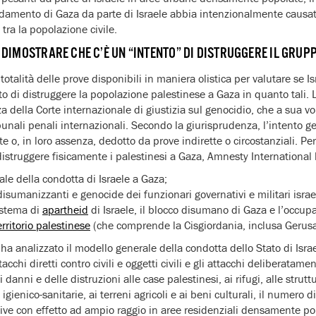
amento di Gaza da parte di Israele abbia intenzionalmente caus
i tra la popolazione civile.
DIMOSTRARE CHE C’È UN “INTENTO” DI DISTRUGGERE IL GRUP
 totalità delle prove disponibili in maniera olistica per valutare se
ento di distruggere la popolazione palestinese a Gaza in quanto tali. 
 della Corte internazionale di giustizia sul genocidio, che a sua vol
bunali penali internazionali. Secondo la giurisprudenza, l’intento 
e o, in loro assenza, dedotto da prove indirette o circostanziali. Per 
 distruggere fisicamente i palestinesi a Gaza, Amnesty International
le della condotta di Israele a Gaza;
disumanizzanti e genocide dei funzionari governativi e militari israe
sistema di
apartheid
di Israele, il blocco disumano di Gaza e l’occupa
rritorio palestinese
(che comprende la Cisgiordania, inclusa Gerus
ha analizzato il modello generale della condotta dello Stato di Israe
ttacchi diretti contro civili e oggetti civili e gli attacchi deliberatame
ei danni e delle distruzioni alle case palestinesi, ai rifugi, alle strutt
igienico-sanitarie, ai terreni agricoli e ai beni culturali, il numero di 
sive con effetto ad ampio raggio in aree residenziali densamente pop