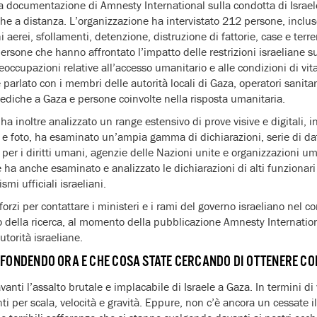
lla documentazione di Amnesty International sulla condotta di Israel
che a distanza. L’organizzazione ha intervistato 212 persone, inclus
i aerei, sfollamenti, detenzione, distruzione di fattorie, case e terren
e persone che hanno affrontato l’impatto delle restrizioni israeliane su
occupazioni relative all’accesso umanitario e alle condizioni di vi
parlato con i membri delle autorità locali di Gaza, operatori sanitar
ediche a Gaza e persone coinvolte nella risposta umanitaria.
ha inoltre analizzato un range estensivo di prove visive e digitali, 
rt e foto, ha esaminato un’ampia gamma di dichiarazioni, serie di dat
i per i diritti umani, agenzie delle Nazioni unite e organizzazioni 
 ha anche esaminato e analizzato le dichiarazioni di alti funzionari
smi ufficiali israeliani.
forzi per contattare i ministeri e i rami del governo israeliano nel co
 della ricerca, al momento della pubblicazione Amnesty Internatio
utorità israeliane.
FFONDENDO ORA E CHE COSA STATE CERCANDO DI OTTENERE CO
anti l’assalto brutale e implacabile di Israele a Gaza. In termini di 
i per scala, velocità e gravità. Eppure, non c’è ancora un cessate il