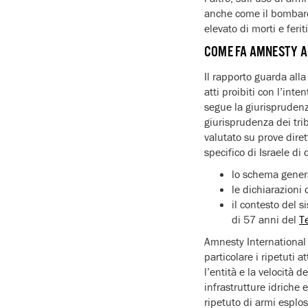
anche come il bombard
elevato di morti e ferit
COME FA AMNESTY A 
Il rapporto guarda alla
atti proibiti con l’int
segue la giurisprudenza
giurisprudenza dei tri
valutato su prove dirett
specifico di Israele di
lo schema genera
le dichiarazioni 
il contesto del 
di 57 anni del
Te
Amnesty International 
particolare i ripetuti a
l’entità e la velocità d
infrastrutture idriche e 
ripetuto di armi esplo