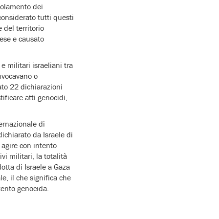
isolamento dei
considerato tutti questi
 del territorio
nese e causato
militari israeliani tra
invocavano o
cato 22 dichiarazioni
ificare atti genocidi,
ternazionale di
ichiarato da Israele di
 agire con intento
 militari, la totalità
otta di Israele a Gaza
, il che significa che
ntento genocida.