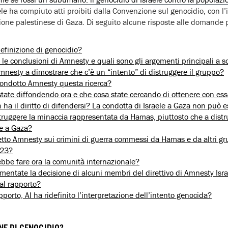
e ha compiuto atti proibiti dalla Convenzione sul genocidio, con l’i
ione palestinese di Gaza. Di seguito alcune risposte alle domande p
definizione di genocidio?
 le conclusioni di Amnesty e quali sono gli argomenti principali a 
nesty a dimostrare che c’è un “intento” di distruggere il gruppo?
ondotto Amnesty questa ricerca?
state diffondendo ora e che cosa state cercando di ottenere con es
n ha il diritto di difendersi? La condotta di Israele a Gaza non può
struggere la minaccia rappresentata da Hamas, piuttosto che a dist
e a Gaza?
tto Amnesty sui crimini di guerra commessi da Hamas e da altri grup
023?
bbe fare ora la comunità internazionale?
ntate la decisione di alcuni membri del direttivo di Amnesty Isra
al rapporto?
pporto, AI ha ridefinito l’interpretazione dell’intento genocida?