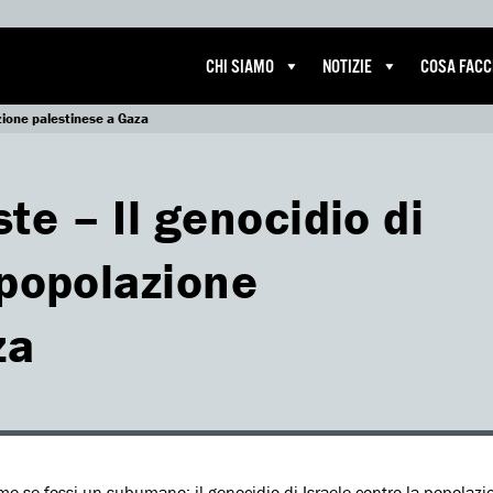
CHI SIAMO
NOTIZIE
COSA FAC
zione palestinese a Gaza
e – Il genocidio di
 popolazione
za
ome se fossi un subumano: il genocidio di Israele contro la popolazi