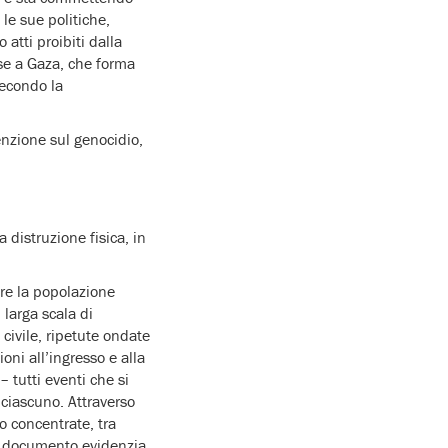
le sue politiche,
atti proibiti dalla
ese a Gaza, che forma
secondo la
enzione sul genocidio,
 distruzione fisica, in
ere la popolazione
 larga scala di
 civile, ripetute ondate
oni all’ingresso e alla
– tutti eventi che si
 ciascuno. Attraverso
no concentrate, tra
il documento evidenzia