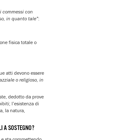
tti commessi con
oso, in quanto tale”
:
one fisica totale o
ue atti devono essere
zziale o religioso, in
este, dedotto da prove
ibiti; l’esistenza di
a, la natura,
LI A SOSTEGNO?
so e sta commettendo