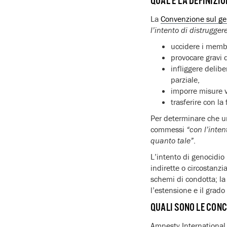
QUAL È LA DEFINIZIO
La
Convenzione sul ge
l’intento di distrugger
uccidere i memb
provocare gravi 
infliggere delibe
parziale,
imporre misure v
trasferire con l
Per determinare che un
commessi
“con l’inten
quanto tale”
.
L’intento di genocidio
indirette o circostanzia
schemi di condotta; la 
l’estensione e il grado
QUALI SONO LE CONC
Amnesty International