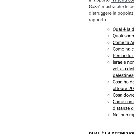
Gaza”
mostra che Israel
distruggere la popolaz
rapporto.
Qual è la 
Quali sono
Come fa Am
Come ha c
Perché lo 
Israele no
volta a di
palestines
Cosa ha de
ottobre 2
Cosa dovre
Come comme
distanze d
Nel suo ra