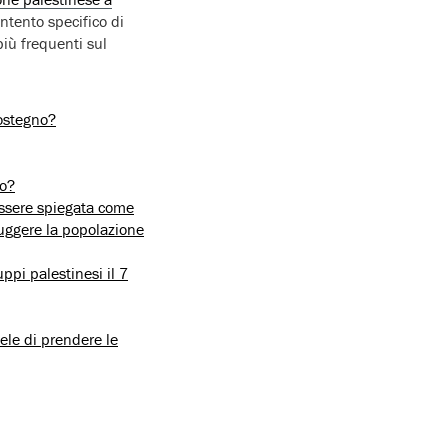
ntento specifico di
iù frequenti sul
sostegno?
so?
 essere spiegata come
ruggere la popolazione
pi palestinesi il 7
ele di prendere le