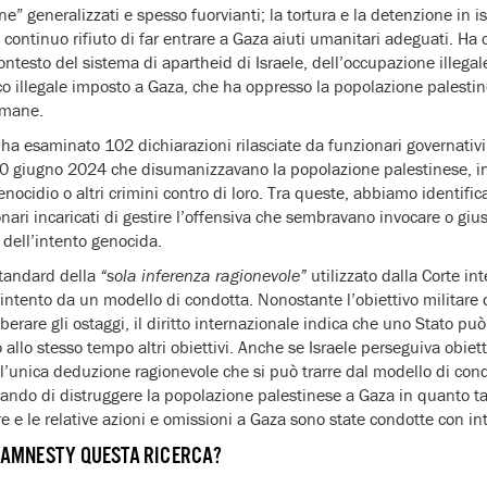
ne” generalizzati e spesso fuorvianti; la tortura e la detenzione in 
l continuo rifiuto di far entrare a Gaza aiuti umanitari adeguati. Ha 
ontesto del sistema di apartheid di Israele, dell’occupazione illegale
co illegale imposto a Gaza, che ha oppresso la popolazione palesti
umane.
a esaminato 102 dichiarazioni rilasciate da funzionari governativi e 
l 30 giugno 2024 che disumanizzavano la popolazione palestinese, 
genocidio o altri crimini contro di loro. Tra queste, abbiamo identifi
ionari incaricati di gestire l’offensiva che sembravano invocare o giust
 dell’intento genocida.
standard della
“sola inferenza ragionevole”
utilizzato dalla Corte in
’intento da un modello di condotta. Nonostante l’obiettivo militare d
erare gli ostaggi, il diritto internazionale indica che uno Stato può
lo stesso tempo altri obiettivi. Anche se Israele perseguiva obiettivi
 l’unica deduzione ragionevole che si può trarre dal modello di cond
ando di distruggere la popolazione palestinese a Gaza in quanto tale
re e le relative azioni e omissioni a Gaza sono state condotte con i
AMNESTY QUESTA RICERCA?