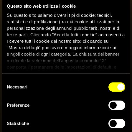
Questo sito web utilizza i cookie
Su questo sito usiamo diversi tipi di cookie: tecnici,
statistici e di profilazione (tra cui cookie utilizzati per la
personalizzazione degli annunci pubblicitari), nostri e di
terze parti. Cliccando "Accetta tutti i cookie" acconsenti a
ricevere tutti i cookie del nostro sito; cliccando su
"Mostra dettagli" puoi avere maggiori informazioni sui
singoli cookie di ogni categoria. La chiusura del banner
mediante la selezione dell'apposito comando “X”
comporta il permanere delle impostazioni di default, e
dunque la continuazione della navigazione con i cookie
tecnici. Se vuoi maggiori informazioni sul funzionamento
Selezione
dei cookie attivi sul sito clicca
qui
Necessari
del
consenso
Preferenze
Domenica 10 ottobre: marcia
della pace Perugia-Assisi
Statistiche