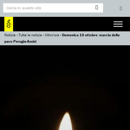
Notizie
»
Tutte le notizie
»
Ultim'ora
»
Domenica 10 ottobre: marcia della
pace Perugia-Assisi