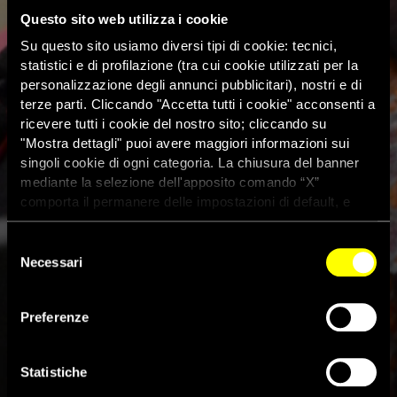
Questo sito web utilizza i cookie
Su questo sito usiamo diversi tipi di cookie: tecnici,
statistici e di profilazione (tra cui cookie utilizzati per la
personalizzazione degli annunci pubblicitari), nostri e di
terze parti. Cliccando "Accetta tutti i cookie" acconsenti a
ricevere tutti i cookie del nostro sito; cliccando su
"Mostra dettagli" puoi avere maggiori informazioni sui
singoli cookie di ogni categoria. La chiusura del banner
mediante la selezione dell'apposito comando “X”
comporta il permanere delle impostazioni di default, e
dunque la continuazione della navigazione con i cookie
tecnici. Se vuoi maggiori informazioni sul funzionamento
Selezione
dei cookie attivi sul sito clicca
qui
Due arresti in Brasile, primi
Necessari
del
consenso
passi avanti nelle indagini
Preferenze
sull’uccisione di Marielle
Franco
Statistiche