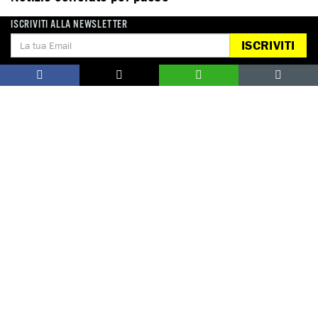
ISCRIVITI ALLA NEWSLETTER
RUSSIA
ISCRIVITI
DONA
Aiutaci con una donazione, ora.
FIRMA
Difendi i diritti umani, in prima persona.
EDUCARE AI DIRITTI UMANI
I programmi educativi.
ATTIVATI
Metti a disposizione il tuo tempo.
CONTATTACI
AREA STAMPA
PRIVACY POLICY
LAVORA CON NOI
COOKIE POLICY
WHISTLEBLOWING