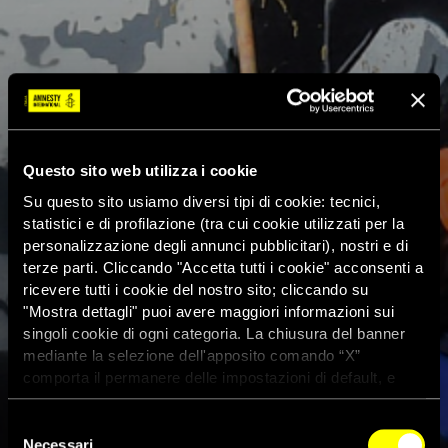
Questo sito web utilizza i cookie
Su questo sito usiamo diversi tipi di cookie: tecnici,
statistici e di profilazione (tra cui cookie utilizzati per la
personalizzazione degli annunci pubblicitari), nostri e di
terze parti. Cliccando "Accetta tutti i cookie" acconsenti a
ricevere tutti i cookie del nostro sito; cliccando su
"Mostra dettagli" puoi avere maggiori informazioni sui
singoli cookie di ogni categoria. La chiusura del banner
mediante la selezione dell'apposito comando “X”
comporta il permanere delle impostazioni di default, e
dunque la continuazione della navigazione con i cookie
tecnici. Se vuoi maggiori informazioni sul funzionamento
Selezione
dei cookie attivi sul sito clicca
qui
Necessari
del