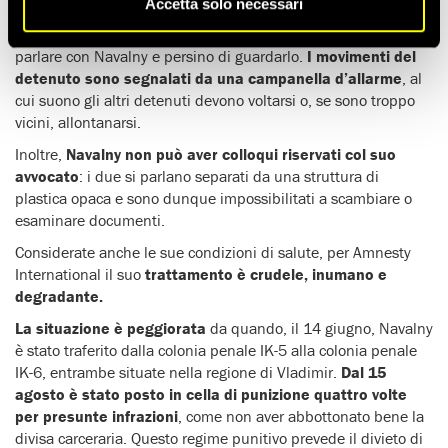
Accetta solo necessari
Le informazioni si riferiscono a punizioni per presunte
infrazioni, così come al divieto imposto agli altri detenuti di
parlare con Navalny e persino di guardarlo.
I movimenti del
detenuto sono segnalati da una campanella d’allarme
, al
cui suono gli altri detenuti devono voltarsi o, se sono troppo
vicini, allontanarsi.
Inoltre,
Navalny non può aver colloqui riservati col suo
avvocato
: i due si parlano separati da una struttura di
plastica opaca e sono dunque impossibilitati a scambiare o
esaminare documenti.
Considerate anche le sue condizioni di salute, per Amnesty
International il suo
trattamento è crudele, inumano e
degradante.
La situazione è peggiorata
da quando, il 14 giugno, Navalny
è stato traferito dalla colonia penale IK-5 alla colonia penale
IK-6, entrambe situate nella regione di Vladimir.
Dal 15
agosto è stato posto in cella di punizione quattro volte
per presunte infrazioni
, come non aver abbottonato bene la
divisa carceraria. Questo regime punitivo prevede il divieto di