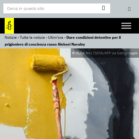
Notizie
»
Tutte le notizie
»
Ultim'ora
»
Dure condizioni detentive per il
prigioniero di coscienza russo Aleksei Navalny
@ OLGA MALTSEVA/AFP via Getty Images