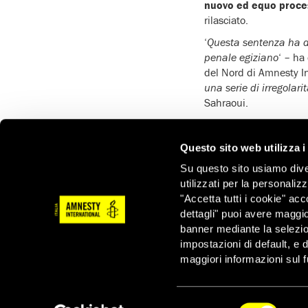
nuovo ed equo proc
rilasciato.
‘
Questa sentenza ha di
penale egiziano
‘ – ha
del Nord di Amnesty In
una serie di irregolari
Sahraoui.
Morsi è stato
condanna
durante gli scontri avv
Questo sito web utilizza i
federale. Morsi e altri
Su questo sito usiamo divers
ala politica, il
Partito 
utilizzati per la personaliz
‘incitamento all’omicidi
"Accetta tutti i cookie" acc
delle istituzioni giudizi
dettagli" puoi avere maggio
Anche prima di compar
banner mediante la selezi
compromesse. Nei mesi
impostazioni di default, e 
isolamento
, insieme a
maggiori informazioni sul f
periodo, era stato inte
legittimità del suo arr
internazionale. I suoi
Selezione