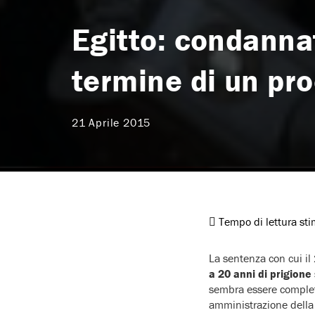
Egitto: condannat
termine di un pr
21 Aprile 2015
Tempo di lettura st
La sentenza con cui il
a 20 anni di prigione
sembra essere completa
amministrazione della