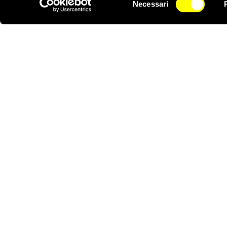
sborsato una cifra con
Necessari
del
NEWSLETTER
Amnesty Internationa
consenso
udienze, è stato impedi
potuto incontrarlo sol
indipendenti né tantom
Morsi. Secondo Amnest
responsabili di atti di
presidente Morsi deve r
Notizie correlate per tema
CARCERI E DETENZIONE
CONFLITTI E C