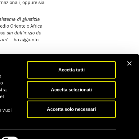
ernazionali, oppure sia
sistema di giustizia
edio Oriente e Africa
 sin dall’inizio da
tato
‘ – ha aggiunto
di manifestanti
ori, fuori dal Palazzo
musulmana
o della sua
Accetta tutti
e
tra cui ‘omicidio’,
do
 disturbare il lavoro
Accetta selezionati
stra
el
uo erano profondamente
to agli arresti in
Accetta solo necessari
e vuoi
rzata
. Durante questo
contestare la
giziana e dal diritto
ine solo dopo aver