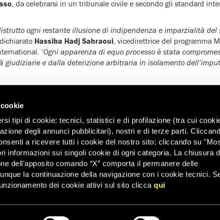
esso
, da celebrarsi in un tribunale civile e secondo gli standard int
strutto ogni restante illusione di indipendenza e imparzialità del 
 dichiarato
Hassiba Hadj Sahraoui
, vicedirettrice del programma M
ternational. ‘
Ogni apparenza di equo processo è stata compromessa
tà giudiziarie e dalla detenzione arbitraria in isolamento dell’impu
to per ‘incitamento alla violenza’ e per l’arresto e la tortura 
enuti al Cairo nel dicembre 2012 tra i suoi difensori e i suoi opposit
 cookie
 14 imputati, molti dei quali membri o dirigenti della
Fratellanza 
i tipi di cookie: tecnici, statistici e di profilazione (tra cui cooki
della libertà e della giustizia
, erano stati incriminati per vari reati 
zazione degli annunci pubblicitari), nostri e di terze parti. Cliccan
o’, ‘violenza’, ‘atti di teppismo’, ‘diffusione di notizie allo scopo di
onsenti a ricevere tutti i cookie del nostro sito; cliccando su "Mo
arie’ e ‘minaccia ai civili’.
ri informazioni sui singoli cookie di ogni categoria. La chiusura d
ire in tribunale, le speranze di Morsi di ricevere un processo eq
one dell'apposito comando “X” comporta il permanere delle
 seguenti la sua deposizione, le forze di sicurezza lo avevano
tenu
dunque la continuazione della navigazione con i cookie tecnici. S
i suoi collaboratori, in
condizioni equivalenti a una sparizione fo
unzionamento dei cookie attivi sul sito clicca
qui
rrogato dai pubblici ministeri in assenza dell’avvocato, senza poter 
esto e avere una difesa adeguata, come previsto dalla Costituzione e
 legali hanno potuto ottenere una copia del documento di 7000 pag