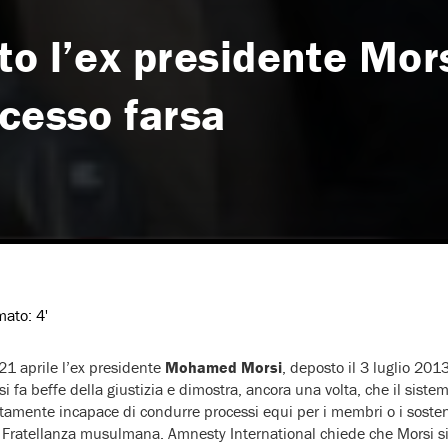
o l’ex presidente Mors
ocesso farsa
imato:
4'
 21 aprile l’ex presidente
Mohamed Morsi
, deposto il 3 luglio 201
si fa beffe della giustizia e dimostra, ancora una volta, che il siste
mente incapace di condurre processi equi per i membri o i sosteni
 Fratellanza musulmana. Amnesty International chiede che Morsi s