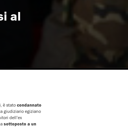
i al
3, è stato
condannato
ma giudiziario egiziano
tori dell’ex
ia
sottoposto a un