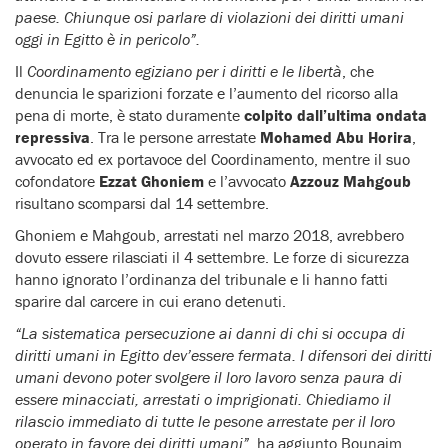
paese. Chiunque osi parlare di violazioni dei diritti umani
oggi in Egitto è in pericolo”.
Il
Coordinamento egiziano per i diritti e le libertà
, che
denuncia le sparizioni forzate e l’aumento del ricorso alla
pena di morte, è stato duramente
colpito dall’ultima ondata
repressiva
. Tra le persone arrestate
Mohamed Abu Horira
,
avvocato ed ex portavoce del Coordinamento, mentre il suo
cofondatore
Ezzat Ghoniem
e l’avvocato
Azzouz Mahgoub
risultano scomparsi dal 14 settembre.
Ghoniem e Mahgoub, arrestati nel marzo 2018, avrebbero
dovuto essere rilasciati il 4 settembre. Le forze di sicurezza
hanno ignorato l’ordinanza del tribunale e li hanno fatti
sparire dal carcere in cui erano detenuti.
“La sistematica persecuzione ai danni di chi si occupa di
diritti umani in Egitto dev’essere fermata. I difensori dei diritti
umani devono poter svolgere il loro lavoro senza paura di
essere minacciati, arrestati o imprigionati. Chiediamo il
rilascio immediato di tutte le pesone arrestate per il loro
operato in favore dei diritti umani”
, ha aggiunto Bounaim.