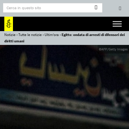
Notizie
»
Tutte le notizie
»
Ultim'ora
»
Egitto: ondata di arresti di difensori dei
diritti umani
©AFP/Getty Images