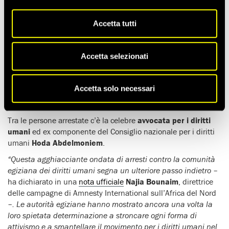
Tempo di lettura stimato:
3'
Accetta tutti
Le forze di sicurezza egiziane hanno arrestato almeno 19
persone nel corso di un raid. Otto donne e undici uomini
impegnati nella difesa dei diritti umani sono stati arrestati il 1
Accetta selezionati
novembre.
Si tratta di un ultimo segnale dell’ambiente ostile e repressivo
Accetta solo necessari
in cui si trovano a operare i gruppi della società civile
egiziana.
Tra le persone arrestate c’è la celebre
avvocata per i diritti
umani
ed ex componente del Consiglio nazionale per i diritti
umani
Hoda Abdelmoniem
.
“Questa agghiacciante ondata di arresti contro la comunità
egiziana dei diritti umani segna un ulteriore passo indietro
–
ha dichiarato in una
nota ufficiale
Najia Bounaim
, direttrice
delle campagne di Amnesty International sull’Africa del Nord
–
. Le autorità egiziane hanno mostrato ancora una volta la
loro spietata determinazione a stroncare ogni forma di
attivismo e a smantellare il movimento per i diritti umani nel