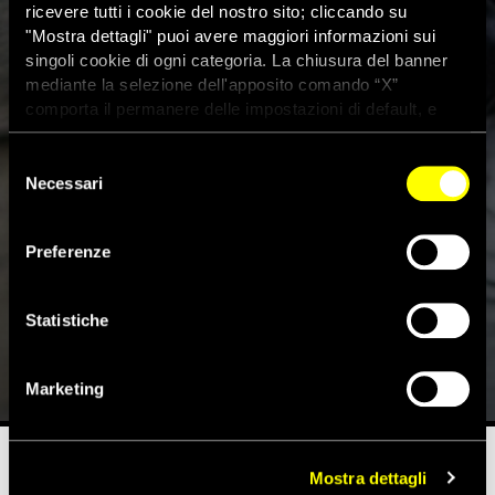
ricevere tutti i cookie del nostro sito; cliccando su
"Mostra dettagli" puoi avere maggiori informazioni sui
singoli cookie di ogni categoria. La chiusura del banner
mediante la selezione dell'apposito comando “X”
comporta il permanere delle impostazioni di default, e
dunque la continuazione della navigazione con i cookie
tecnici. Se vuoi maggiori informazioni sul funzionamento
Selezione
dei cookie attivi sul sito clicca
qui
Necessari
del
consenso
Preferenze
Egitto: ondata di arresti di
difensori dei diritti umani
Statistiche
5 Novembre 2018
Marketing
Mostra dettagli