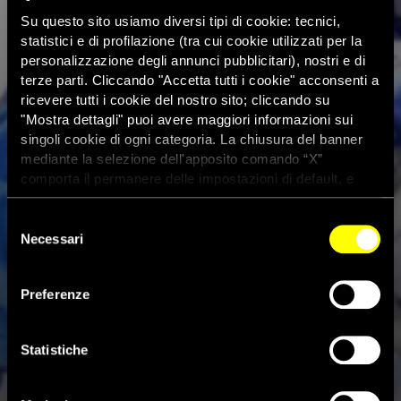
Su questo sito usiamo diversi tipi di cookie: tecnici,
statistici e di profilazione (tra cui cookie utilizzati per la
personalizzazione degli annunci pubblicitari), nostri e di
terze parti. Cliccando "Accetta tutti i cookie" acconsenti a
ricevere tutti i cookie del nostro sito; cliccando su
"Mostra dettagli" puoi avere maggiori informazioni sui
singoli cookie di ogni categoria. La chiusura del banner
mediante la selezione dell'apposito comando “X”
comporta il permanere delle impostazioni di default, e
dunque la continuazione della navigazione con i cookie
tecnici. Se vuoi maggiori informazioni sul funzionamento
Selezione
dei cookie attivi sul sito clicca
qui
Necessari
del
consenso
Preferenze
Egitto, scarcerata dopo 1.644
giorni di prigionia
Statistiche
2 Gennaio 2022