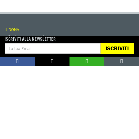
DONA
Aiutaci con una donazione, ora.
ISCRIVITI ALLA NEWSLETTER
FIRMA
ISCRIVITI
Difendi i diritti umani, in prima persona.
EDUCARE AI DIRITTI UMANI
I programmi educativi.
ATTIVATI
Metti a disposizione il tuo tempo.
CONTATTACI
AREA STAMPA
PRIVACY POLICY
LAVORA CON NOI
COOKIE POLICY
WHISTLEBLOWING
GESTIONE COOKIE
TUTELA DA MOLESTIE O VIOLENZE
SUL LAVORO