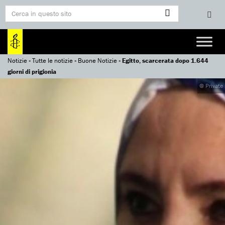
Notizie
»
Tutte le notizie
»
Buone Notizie
»
Egitto, scarcerata dopo 1.644
giorni di prigionia
@ Private