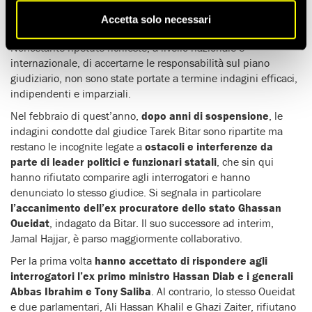
Si trattò della
più grande esplosione non nucleare della
Accetta solo necessari
storia
.
Nonostante ripetute richieste, a livello nazionale e
internazionale, di accertarne le responsabilità sul piano
giudiziario, non sono state portate a termine indagini efficaci,
indipendenti e imparziali.
Nel febbraio di quest’anno,
dopo anni di sospensione
, le
indagini condotte dal giudice Tarek Bitar sono ripartite ma
restano le incognite legate a
ostacoli e interferenze da
parte di leader politici e funzionari statali
, che sin qui
hanno rifiutato comparire agli interrogatori e hanno
denunciato lo stesso giudice. Si segnala in particolare
l’accanimento dell’ex procuratore dello stato Ghassan
Oueidat
, indagato da Bitar. Il suo successore ad interim,
Jamal Hajjar, è parso maggiormente collaborativo.
Per la prima volta
hanno accettato di rispondere agli
interrogatori l’ex primo ministro Hassan Diab e i generali
Abbas Ibrahim e Tony Saliba
. Al contrario, lo stesso Oueidat
e due parlamentari, Ali Hassan Khalil e Ghazi Zaiter, rifiutano