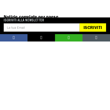
Notizie correlate per paese
ISCRIVITI ALLA NEWSLETTER
ISCRIVITI
LIBANO
DONA
Aiutaci con una donazione, ora.
FIRMA
Difendi i diritti umani, in prima persona.
EDUCARE AI DIRITTI UMANI
I programmi educativi.
ATTIVATI
Metti a disposizione il tuo tempo.