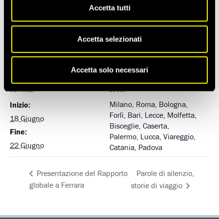
Padova
, 18 giugno, ore 19, Palazzo Moroni
Accetta tutti
Accetta selezionati
Salva nel tuo calendario
Accetta solo necessari
DETTAGLI
LUOGO
Milano, Roma, Bologna,
Inizio:
Forlì, Bari, Lecce, Molfetta,
18 Giugno
Bisceglie, Caserta,
Fine:
Palermo, Lucca, Viareggio,
22 Giugno
Catania, Padova
Parole di silenzio,
Presentazione del Rapporto
globale a Ferrara
storie di viaggio