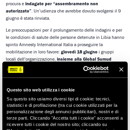
procura e
indagate per “assembramento non
autorizzato”
. Un’udienza che avrebbe dovuto svolgersi il 9
giugno è stata rinviata.
Le preoccupazioni per il prolungamento delle indagini e per
le condizioni di salute delle persone detenute in Libia hanno
spinto Amnesty International Italia a proseguire la
mobilitazione in loro favore:
giovedì 18 giugno
i gruppi
locali dell’organizzazione,
insieme alla Global Sumud
Flottilla
e ad altre organizzazioni (tra cui AOI, ARCS,
Assopace Palestina, CGIL, CISS, COSPE, Emergency,
Greenpeace, Oxfam Italia e Rete Italiana Pace e Disarmo),
saranno in piazza per chiedere alle autorità libiche e ai
Questo sito web utilizza i cookie
governi di cui hanno la nazionalità la loro immediata
Su questo sito usiamo diversi tipi di cookie: tecnici,
scarcerazione.
statistici e di profilazione (tra cui cookie utilizzati per la
personalizzazione degli annunci pubblicitari), nostri e di
Di seguito il calendario completo delle
terze parti. Cliccando "Accetta tutti i cookie" acconsenti a
iniziative:
ricevere tutti i cookie del nostro sito; cliccando su